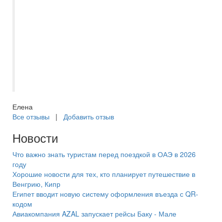
Венеция + Карелия через Самараинтур.
Менеджер Миронова Евгения. Все
документы оформлены мгновенно. Все
четко, быстро, на все наши вопросы
получили консультацию и помощь.
Большое спасибо за четкую организацию.
Надеемся на скорую встречу.
Елена
Все отзывы
|
Добавить отзыв
Новости
Что важно знать туристам перед поездкой в ОАЭ в 2026
году
Хорошие новости для тех, кто планирует путешествие в
Венгрию, Кипр
Египет вводит новую систему оформления въезда с QR-
кодом
Авиакомпания AZAL запускает рейсы Баку - Мале