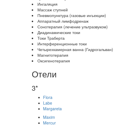
Ингаляция
Массаж ступней
Пневмопунктура (газовые инъекции)
Аппаратный лимфодренаж
Сонотерапия (лечение ультразвуком)
Диадинамические токи
Токи Траберта
Интерференционные токи
Четырехкамерная ванна (Гидрогальван)
Магнитотерапия
Оксигенотерапия
Отели
3*
Flora
Labe
Margareta
Maxim
Mercur