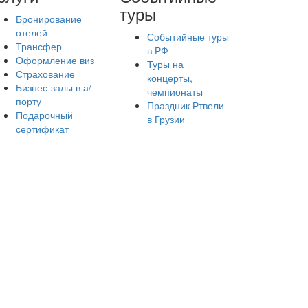
туры
Бронирование
отелей
Событийные туры
Трансфер
в РФ
Оформление виз
Туры на
Страхование
концерты,
Бизнес-залы в а/
чемпионаты
порту
Праздник Ртвели
Подарочный
в Грузии
сертификат