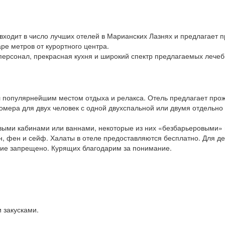
 входит в число лучших отелей в Марианских Лазнях и предлагает 
ре метров от курортного центра.
персонал, прекрасная кухня и широкий спектр предлагаемых лечеб
л популярнейшим местом отдыха и релакса. Отель предлагает прож
омера для двух человек с одной двухспальной или двумя отдельно
ми кабинами или ваннами, некоторые из них «безбарьеровыми» в
н, фен и сейф. Халаты в отеле предоставляются бесплатно. Для д
ение запрещено. Курящих благодарим за понимание.
 закусками.