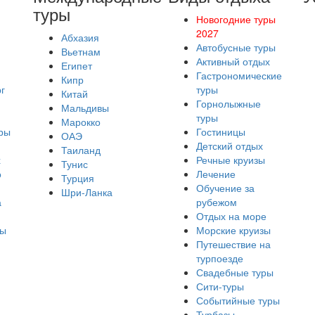
туры
Новогодние туры
2027
Абхазия
Автобусные туры
Вьетнам
Активный отдых
Египет
Гастрономические
Кипр
г
туры
Китай
Горнолыжные
Мальдивы
туры
Марокко
ры
Гостиницы
ОАЭ
Детский отдых
Таиланд
х
Речные круизы
Тунис
о
Лечение
Турция
Обучение за
Шри-Ланка
а
рубежом
Отдых на море
ры
Морские круизы
Путешествие на
турпоезде
Свадебные туры
Сити-туры
Событийные туры
Турбазы