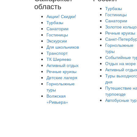
область
Турбазы
Гостиницы
Акции! Скидки!
Санатории
Турбазы
Золотое кольцо
Санатории
Речные круизы
Гостиницы
Санкт-Петербур
Экскурсии
Горнолыжные
Для школьников
туры
Транспорт
Событийные ту
ТК Ширяево
Отдых на море
Активный отдых
Активный отды
Речные круизы
Туры выходног
Детские лагеря
дня
Горнолыжные
Путешествие н
туры
турпоезде
Волжская
Автобусные ту
«Ривьера»