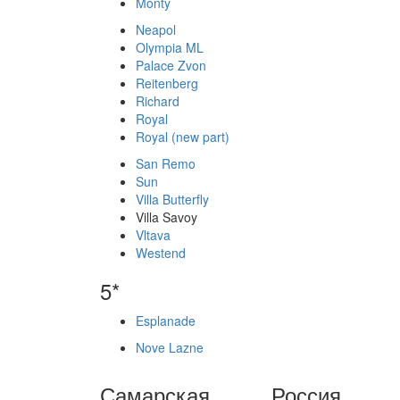
Monty
Neapol
Olympia ML
Palace Zvon
Reitenberg
Richard
Royal
Royal (new part)
San Remo
Sun
Villa Butterfly
Villa Savoy
Vltava
Westend
5*
Esplanade
Nove Lazne
Самарская
Россия