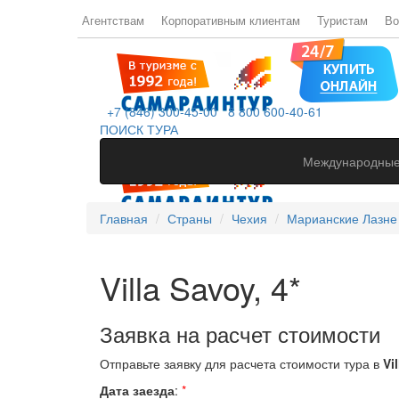
Агентствам
Корпоративным клиентам
Туристам
Во
+7 (846) 300-45-00
8 800 600-40-61
ПОИСК ТУРА
Международные
Главная
Страны
Чехия
Марианские Лазне
Villa Savoy, 4*
Заявка на расчет стоимости
Отправьте заявку для расчета стоимости тура в
Vi
Дата заезда
:
*