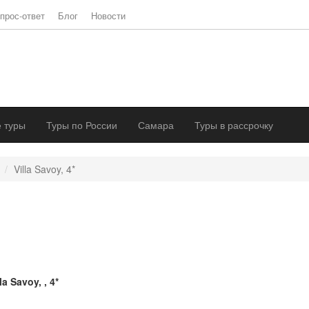
прос-ответ
Блог
Новости
 туры
Туры по России
Самара
Туры в рассрочку
Villa Savoy, 4*
lla Savoy, , 4*