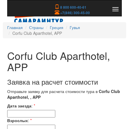
8 800 600-40-61
Показа
+7(846) 300-45-00
скрыть
меню
Главная
Страны
Греция
Гувья
Corfu Club Aparthotel, APP
Corfu Club Aparthotel,
APP
Заявка на расчет стоимости
Отправьте заявку для расчета стоимости тура в
Corfu Club
Aparthotel, , APP
Дата заезда
:
*
Взрослых
:
*