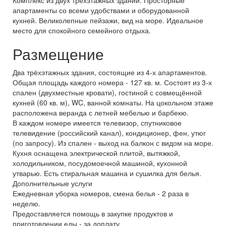
Комплекс из двух трехэтажных зданий. Просторные
апартаменты со всеми удобствами и оборудованной
кухней. Великолепные пейзажи, вид на море. Идеальное
место для спокойного семейного отдыха.
Размещение
Два трёхэтажных здания, состоящие из 4-х апартаментов.
Общая площадь каждого номера - 127 кв. м. Состоят из 3-х
спален (двухместные кровати), гостиной с совмещённой
кухней (60 кв. м), WC, ванной комнаты. На цокольном этаже
расположена веранда с летней мебелью и барбекю.
В каждом номере имеется телевизор, спутниковое
телевидение (российский канал), кондиционер, фен, утюг
(по запросу). Из спален - выход на балкон с видом на море.
Кухня оснащена электрической плитой, вытяжкой,
холодильником, посудомоечной машиной, кухонной
утварью. Есть стиральная машина и сушилка для белья.
Дополнительные услуги
Ежедневная уборка номеров, смена белья - 2 раза в
неделю.
Предоставляется помощь в закупке продуктов и
приготовлении еды - за доплату