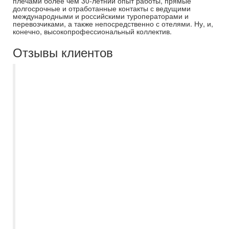
плечами более чем 30-летний опыт работы, прямые
долгосрочные и отработанные контакты с ведущими
международными и российскими туроператорами и
перевозчиками, а также непосредственно с отелями. Ну, и,
конечно, высокопрофессиональный коллектив.
Отзывы клиентов
Самараинтур - отличное агентство.
Всегда хорошие подборки туров.
Вежливые и заинтересованные в
качественном подборе условий для
каждого путешественника сотрудники.
Отдельное спасибо менеджеру Наталье
Кутыревой за внимательное отношение к
пожеланиям при выборе отеля, дельные
советы и своевременное
информирование обо всех изменениях
по вылетам. Всегда на связи, отвечает на
любые вопросы и уточнения. Спасибо. В
следующий раз снова к Вам!