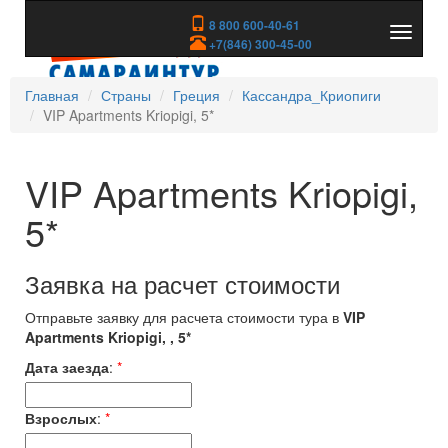
8 800 600-40-61
Показа
+7(846) 300-45-00
скрыть
меню
Главная
Страны
Греция
Кассандра_Криопиги
VIP Apartments Kriopigi, 5*
VIP Apartments Kriopigi,
5*
Заявка на расчет стоимости
Отправьте заявку для расчета стоимости тура в
VIP
Apartments Kriopigi, , 5*
Дата заезда
:
*
Взрослых
:
*