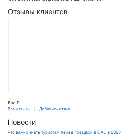
Отзывы клиентов
Туроператор Екатерина в г.
Новокуйбышевске просто умничка. Не
изменено идем к ней, учитывает все
пожелания, не настаивает на своем
выборе если вы идете уже с чем то
подобранным. Всегда на связи.
Подобрала очередной тур попав в самое
сердце, отдых на красном море оказался
великолепным!
Яна Р.
Все отзывы
|
Добавить отзыв
Новости
Что важно знать туристам перед поездкой в ОАЭ в 2026