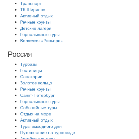
Транспорт
ТК Ширяево
Активный отдых
Речные круизы
Детские лагеря
Горнолыжные туры
Волжская «Ривьера»
Россия
Турбазы
Гостиницы
Санатории
Золотое кольцо
Речные круизы
Санкт-Петербург
Горнолыжные туры
Событийные туры
Отдых на море
Активный отдых
Туры выходного дня
Путешествие на турпоезде
Автобусные туры