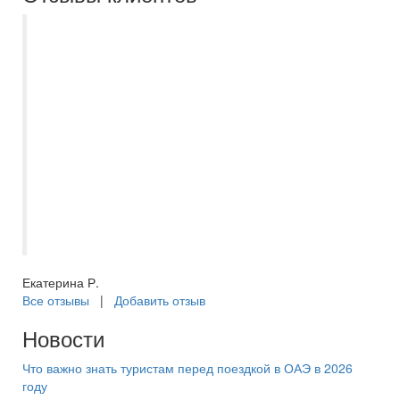
Менеджер Мария (ТЦ Аврора) помогла в
рассрочку в 2 платежа приобрести
экскурсионный новогодний тур в Казань.
Несмотря на сложности с возможным
отказом тура из-за болезни ребенка,
Мария помогла разрешить все
недопонимания, была вежлива,
оперативна и всегда на связи. Поездка в
итоге состоялась, о чем ни капли не
пожалели. Благодарна за понимание!
Екатерина Р.
Все отзывы
|
Добавить отзыв
Новости
Что важно знать туристам перед поездкой в ОАЭ в 2026
году