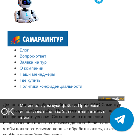
Блог
Вопрос-ответ
Заявка на тур
О компании
Наши менеджеры
Где купить
Политика конфиденциальности
Для повышения удобства работы с сайтом, ООО Саминтур
Мы используем куки-файлы. Продолжая
OK
использует файлы cookie. Продолжая использовать наш сайт,
использовать наш сайт, вы соглашаетесь с
вы принимаете условия Соглашения в отношении
этим.
использования пользовательских данных. Если вы не хотите,
чтобы пользовательские данные обрабатывались, отключите
cookie в настройках браузера.