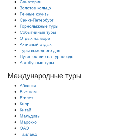
Санатории
Золотое кольцо
Речные круизы
Санкт-Петербург
Горнолыжные туры
Событийные туры
Отдых на море
Активный отдых
Туры выходного дня
Путешествие на турпоезде
Автобусные туры
Международные туры
Абхазия
Вьетнам
Египет
Кипр
Китай
Мальдивы
Марокко
ОАЭ
Таиланд