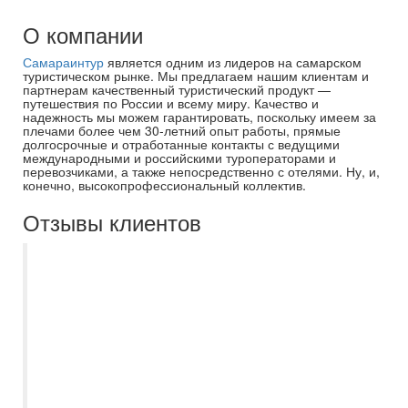
О компании
Самараинтур
является одним из лидеров на самарском
туристическом рынке. Мы предлагаем нашим клиентам и
партнерам качественный туристический продукт —
путешествия по России и всему миру. Качество и
надежность мы можем гарантировать, поскольку имеем за
плечами более чем 30-летний опыт работы, прямые
долгосрочные и отработанные контакты с ведущими
международными и российскими туроператорами и
перевозчиками, а также непосредственно с отелями. Ну, и,
конечно, высокопрофессиональный коллектив.
Отзывы клиентов
Хочу выразить благодарность Захаровой
Екатерине, организация нашего отдыха в
Тольятти прошло на очень высоком
уровне. Вся программа было пройдена
без помарок, а Екатерина мгновенно
реагировала на наши пожелания и
возникающие неурядицы. Спасибо за