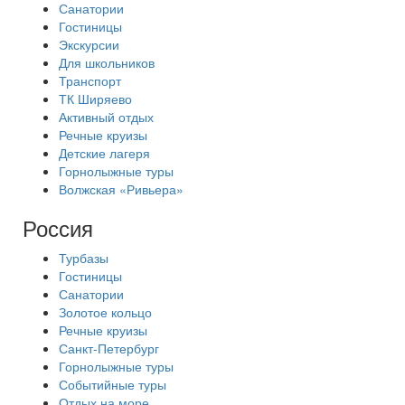
Санатории
Гостиницы
Экскурсии
Для школьников
Транспорт
ТК Ширяево
Активный отдых
Речные круизы
Детские лагеря
Горнолыжные туры
Волжская «Ривьера»
Россия
Турбазы
Гостиницы
Санатории
Золотое кольцо
Речные круизы
Санкт-Петербург
Горнолыжные туры
Событийные туры
Отдых на море