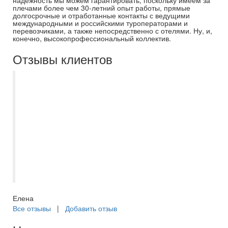
надежность мы можем гарантировать, поскольку имеем за
плечами более чем 30-летний опыт работы, прямые
долгосрочные и отработанные контакты с ведущими
международными и российскими туроператорами и
перевозчиками, а также непосредственно с отелями. Ну, и,
конечно, высокопрофессиональный коллектив.
Отзывы клиентов
Добрый день. Ездили в тур Северная
Венеция + Карелия через Самараинтур.
Менеджер Миронова Евгения. Все
документы оформлены мгновенно. Все
четко, быстро, на все наши вопросы
получили консультацию и помощь.
Большое спасибо за четкую организацию.
Надеемся на скорую встречу.
Елена
Все отзывы
|
Добавить отзыв