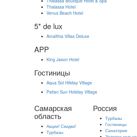
Thalassa Boutique Hotel & Spa
Thalassa Hotel
Venus Beach Hotel
5* de lux
Amalthia Villas Deluxe
APP
King Jason Hotel
Гостиницы
Aqua Sol Hiliday Village
Pafian Sun Holiday Village
Самарская
Россия
область
Турбазы
Гостиницы
Акции! Скидки!
Санатории
Турбазы
Золотое кольцо