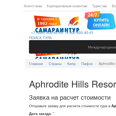
Агентствам
Корпоративным клиентам
Туристам
Во
+7 (846) 300-45-00
8 800 600-40-61
ПОИСК ТУРА
Международные
Главная
Страны
Кипр
Пафос
Aphrodite H
Aphrodite Hills Resor
Заявка на расчет стоимости
Отправьте заявку для расчета стоимости тура в
Ap
Дата заезда
:
*