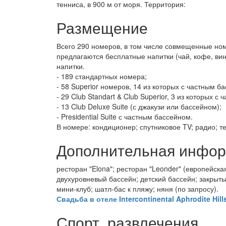
тенниса, в 900 м от моря. Территория:
Размещение
Всего 290 номеров, в том числе совмещенные ном
предлагаются бесплатные напитки (чай, кофе, вин
напитки.
- 189 стандартных номера;
- 58 Superior номеров, 14 из которых с частным ба
- 29 Club Standart & Club Superior, 3 из которых с
- 13 Club Deluxe Suite (с джакузи или бассейном);
- Presidential Suite с частным бассейном.
В номере: кондиционер; спутниковое TV; радио; т
Дополнительная инфо
ресторан "Elona"; ресторан "Leonder" (европейская
двухуровневый бассейн; детский бассейн; закрыты
мини-клуб; шатл-бас к пляжу; няня (по запросу).
Свадьба в отеле Intercontinental Aphrodite Hills
Спорт, развлечения