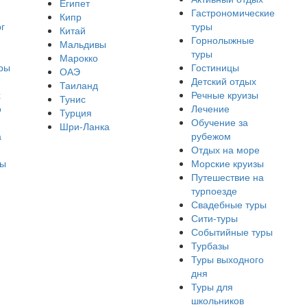
Египет
Гастрономические
Кипр
г
туры
Китай
Горнолыжные
Мальдивы
туры
Марокко
ры
Гостиницы
ОАЭ
Детский отдых
Таиланд
х
Речные круизы
Тунис
о
Лечение
Турция
Обучение за
Шри-Ланка
а
рубежом
Отдых на море
ры
Морские круизы
Путешествие на
турпоезде
Свадебные туры
Сити-туры
Событийные туры
Турбазы
Туры выходного
дня
Туры для
школьников