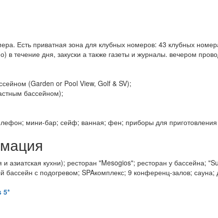
ера. Есть приватная зона для клубных номеров: 43 клубных номера
о) в течение дня, закуски а также газеты и журналы. вечером пров
ссейном (Garden or Pool View, Golf & SV);
 частным бассейном);
елефон; мини-бар; сейф; ванная; фен; приборы для приготовления 
рмация
 и азиатская кухни); ресторан "Mesogios"; ресторан у бассейна; "Sun
й бассейн с подогревом; SPAкомплекс; 9 конференц-залов; сауна; д
 5*