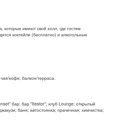
, которые имеют свой холл, где гостям
одятся коктейли (бесплатно) и алкогольные
чая/кофе; балкон/терраса.
set" бар; бар "Itestor"; клуб Lounge; открытый
жакузи; баня; автостоянка; прачечная; химчистка;