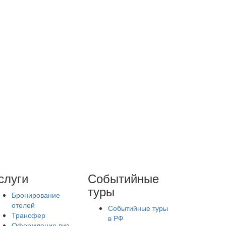
слуги
Событийные
туры
Бронирование
отелей
Событийные туры
Трансфер
в РФ
Оформление виз