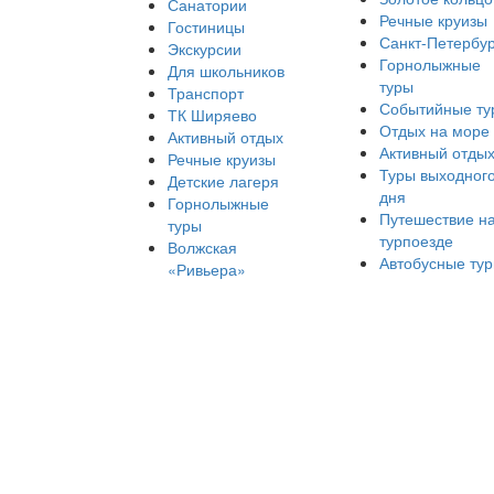
Санатории
Речные круизы
Гостиницы
Санкт-Петербур
Экскурсии
Горнолыжные
Для школьников
туры
Транспорт
Событийные ту
ТК Ширяево
Отдых на море
Активный отдых
Активный отды
Речные круизы
Туры выходног
Детские лагеря
дня
Горнолыжные
Путешествие н
туры
турпоезде
Волжская
Автобусные ту
«Ривьера»