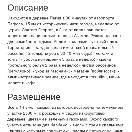
Описание
Находится в деревне Пегия в 30 минутах от аэропорта
Пафоса, 15 км от исторической чати города, недалеко от
церкви Святого Георгия, в 2 км от вилл начинается
территория национального парка Акамас. Рекомендовано
для семейного отдыха. Рядом с виллами - уютный пляж.
Территория: - каждая вилла имеет свой плавательный
бассейн; - 2 гольф-клуба в 30-40 мин езды; - лежаки и
зонты; - уборка помещения 3 раза в неделю; - смена
постельного белья 2 раза в неделю; - чистка бассейнов
(регулярно); - уход за газонами; - магазин (поблизости); -
административное здание, где находится reception, мини-
маркет и кафе.
Размещение
Всего 14 вилл, каждая из которых построена на земельном
участке 2500 м, с роскошным садом из фруктовых
деревьев, цветами и зелеными газонами. Около каждого
участка есть зона для барбекю. - виллы с тремя спальнями;
- виллы с четырьмя спальнями; - виллы с пятью спальнями.