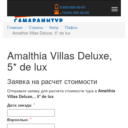
8 800 600-40-61
Показа
+7(846) 300-45-00
скрыть
меню
Главная
Страны
Кипр
Пафос
Amalthia Villas Deluxe, 5* de lux
Amalthia Villas Deluxe,
5* de lux
Заявка на расчет стоимости
Отправьте заявку для расчета стоимости тура в
Amalthia
Villas Deluxe, , 5* de lux
Дата заезда
:
*
Взрослых
:
*