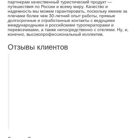
партнерам качественный туристический продукт —
путешествия по России и всему миру. Качество и
надежность мы можем гарантировать, поскольку имеем за
плечами более чем 30-летний опыт работы, прямые
долгосрочные и отработанные контакты с ведущими
международными и российскими туроператорами и
перевозчиками, а также непосредственно с отелями. Ну, и,
конечно, высокопрофессиональный коллектив.
Отзывы клиентов
Лучшее турагенство. Обращайтесь к
Дробовой Ирине- она профессионал в
своем деле. Все подбирет согласно
вашим пожеланиям. Документы
оформляют быстро. Ежегодно с этой
турфирмой провожу незабываемые
новогодние каникулы в разных странах
мира. Спасибо Ирине и процветание
Самараинтур!