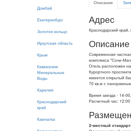
Описание
Зая
Домбай
Адрес
Екатеринбург
Краснодарский край, г
Золотое кольцо
Описание
Иркутская область
Современная частная 
Крым
комплекса "Сочи-Магн
Отель расположен на
Кавказские
Курортного проспект
Минеральные
имеется открытый ба
Воды
70 кв.м с панорамным
Карелия
Время заезда - 14-00
Расчетный час: 12:00
Краснодарский
край
Размеще
Камчатка
2-местный стандарт (
Калининград