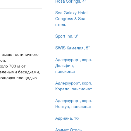
Rosa Springs, 4*
Sea Galaxy Hotel
Congress & Spa,
отель
Sport Inn, 3*
SWIS Камелия, 5*
, выше гостиничного
Адлеркурорт, корп.
ой.
Дельфин,
оло 700 м от
пансионат
зелеными беседками,
площадка площадью
Адлеркурорт, корп.
Коралл, пансионат
Адлеркурорт, корп.
Нептун, пансионат
Адриана, т/х
Азимут Отель