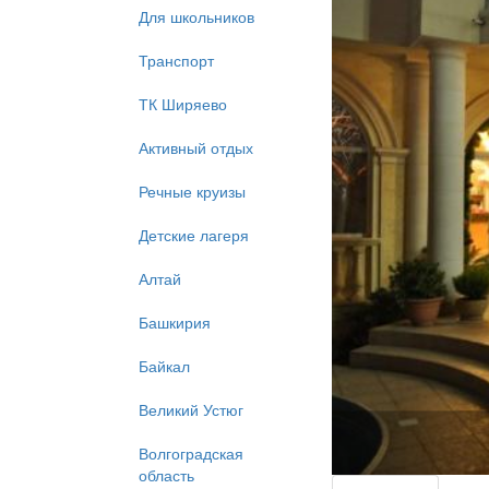
Для школьников
Транспорт
ТК Ширяево
Активный отдых
Речные круизы
Детские лагеря
Алтай
Башкирия
Байкал
Великий Устюг
Волгоградская
область