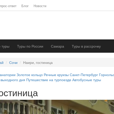
прос-ответ
Блог
Новости
 туры
Туры по России
Самара
Туры в рассрочку
ай
Сочи
Наири, гостиница
анатории
Золотое кольцо
Речные круизы
Санкт-Петербург
Горнолы
 выходного дня
Путешествие на турпоезде
Автобусные туры
гостиница