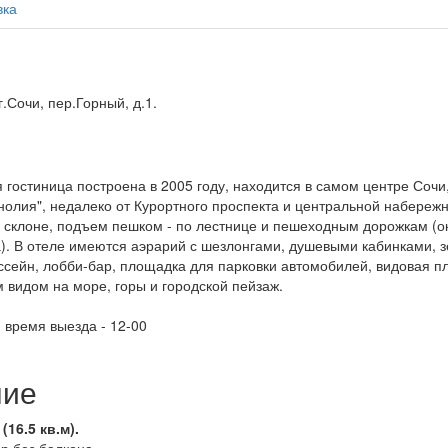
вка
.Сочи, пер.Горный, д.1.
гостиница построена в 2005 году, находится в самом центре Сочи
олия", недалеко от Курортного проспекта и центральной набережн
 склоне, подъем пешком - по лестнице и пешеходным дорожкам (ок
а). В отеле имеются аэрарий с шезлонгами, душевыми кабинками, 
ссейн, лобби-бар, площадка для парковки автомобилей, видовая 
 видом на море, горы и городской пейзаж.
, время выезда - 12-00
ние
16.5 кв.м).