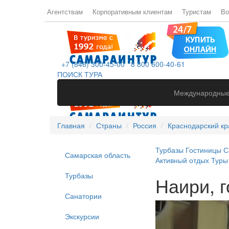
Агентствам
Корпоративным клиентам
Туристам
Во
+7 (846) 300-45-00
8 800 600-40-61
ПОИСК ТУРА
Международные
Главная
Страны
Россия
Краснодарский кр
Турбазы
Гостиницы
С
Самарская область
Активный отдых
Туры
Турбазы
Наири, 
Санатории
Экскурсии