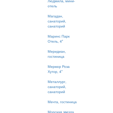
Людмила, мини-
отель
Магадан,
санаторий,
санаторий
Маринс Парк
Отель, 4*
Меридиан,
гостиница
Меркюр Роза
Хутор, 4*
Металлург,
санаторий,
санаторий
Мечта, гостиница
Морская звезда,