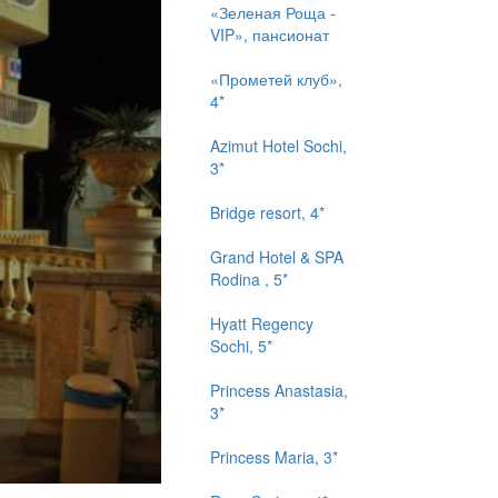
«Зеленая Роща -
VIP», пансионат
«Прометей клуб»,
4*
Azimut Hotel Sochi,
3*
Bridge resort, 4*
Grand Hotel & SPA
Rodina , 5*
Hyatt Regency
Sochi, 5*
Princess Anastasia,
3*
Princess Maria, 3*