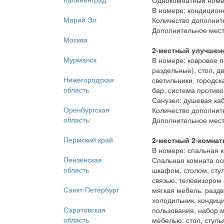
Однокомнатный номе
В номере: кондиционе
Марий Эл
Количество дополните
Дополнительное мест
Москва
2-местный улучшен
Мурманск
В номере: ковровое 
раздельные), стол, д
Нижегородская
светильники, городс
область
бар, система против
Санузел: душевая ка
Оренбургская
Количество дополните
область
Дополнительное мест
Пермский край
2-местный 2-комна
В номере: спальная к
Пензенская
Спальная комната ос
область
шкафом, столом, сту
связью, телевизором
Санкт-Петербург
мягкая мебель: раздв
холодильник, кондиц
Саратовская
пользования, набор 
область
мебелью: стол, стуль