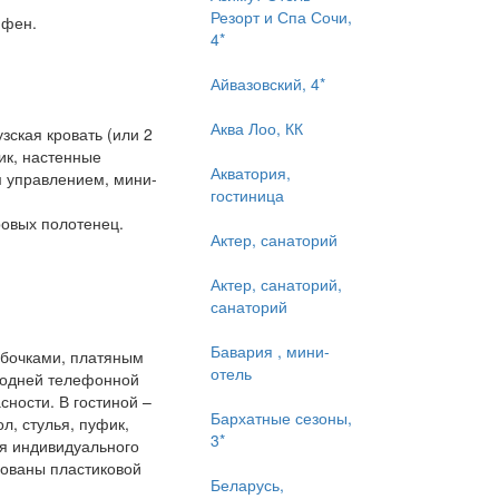
Резорт и Спа Сочи,
 фен.
4*
Айвазовский, 4*
Аква Лоо, КК
ская кровать (или 2
ик, настенные
Акватория,
м управлением, мини-
гостиница
ровых полотенец.
Актер, санаторий
Актер, санаторий,
санаторий
Бавария , мини-
мбочками, платяным
отель
родней телефонной
ности. В гостиной –
Бархатные сезоны,
л, стулья, пуфик,
3*
ля индивидуального
дованы пластиковой
Беларусь,