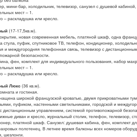
р без балкона
р, мини-бар, холодильник, телевизор, санузел с душевой кабиной,
льных мест – 1.
о – раскладушка или кресло.
ный
(17-17,5кв.м).
покрытие, новая современная мебель, платяной шкаф, одна француз
ва стула, пуфик, спутниковое ТВ, телефон, кондиционер, холодильн
кая и междугородняя телефонная связь, телевизор с дистанционны
опожарной безопасности.
бина, фен, комплект для индивидуального пользования, набор мах
льных мест – 1.
о – раскладушка или кресло.
тный Люкс
(36 кв.м).
омната и гостиная.
нащена широкой французской кроватью, двумя прикроватными ту
льями, пуфиком, настенными светильниками, городской и междуго
 с дистанционным управлением, системой противопожарной безопас
ижные диван и кресло, журнальный столик, телефон, телевизор, сто
ионер, платяной шкаф. Санузел: душевая кабина, фен, комплект д
махровых полотенец. В летнее время балконы всех номеров обору
я, шезлонги.