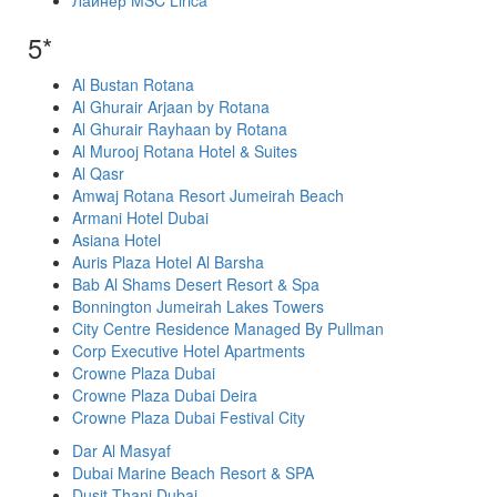
Лайнер MSC Lirica
5*
Al Bustan Rotana
Al Ghurair Arjaan by Rotana
Al Ghurair Rayhaan by Rotana
Al Murooj Rotana Hotel & Suites
Al Qasr
Amwaj Rotana Resort Jumeirah Beach
Armani Hotel Dubai
Asiana Hotel
Auris Plaza Hotel Al Barsha
Bab Al Shams Desert Resort & Spa
Bonnington Jumeirah Lakes Towers
City Centre Residence Managed By Pullman
Corp Executive Hotel Apartments
Crowne Plaza Dubai
Crowne Plaza Dubai Deira
Crowne Plaza Dubai Festival City
Dar Al Masyaf
Dubai Marine Beach Resort & SPA
Dusit Thani Dubai