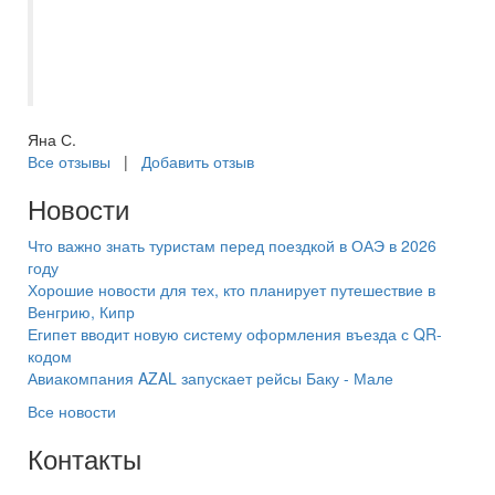
от нашего семейного отдыха. Еще раз
большое спасибо! В следующий раз
только к Кристине))
Яна С.
Все отзывы
|
Добавить отзыв
Новости
Что важно знать туристам перед поездкой в ОАЭ в 2026
году
Хорошие новости для тех, кто планирует путешествие в
Венгрию, Кипр
Египет вводит новую систему оформления въезда с QR-
кодом
Авиакомпания AZAL запускает рейсы Баку - Мале
Все новости
Контакты