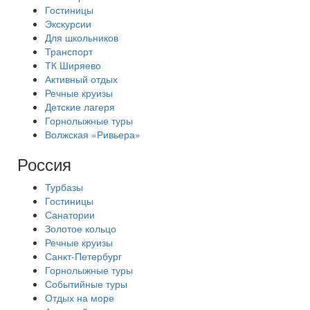
Гостиницы
Экскурсии
Для школьников
Транспорт
ТК Ширяево
Активный отдых
Речные круизы
Детские лагеря
Горнолыжные туры
Волжская «Ривьера»
Россия
Турбазы
Гостиницы
Санатории
Золотое кольцо
Речные круизы
Санкт-Петербург
Горнолыжные туры
Событийные туры
Отдых на море