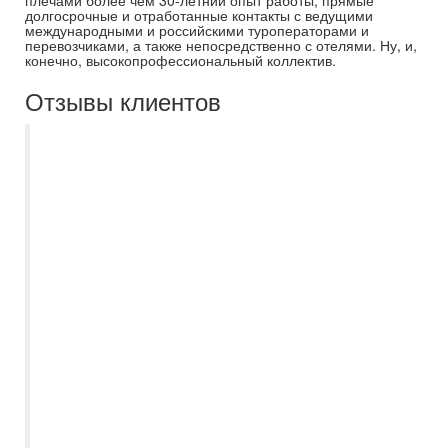
плечами более чем 30-летний опыт работы, прямые
долгосрочные и отработанные контакты с ведущими
международными и российскими туроператорами и
перевозчиками, а также непосредственно с отелями. Ну, и,
конечно, высокопрофессиональный коллектив.
Отзывы клиентов
Ездили первый раз по путевке и не
ошиблись, что обратились именно в
Самараинтур. Огромное спасибо
менеджеру Кристине! Она всегда была
на связи, подобрала нам супер отель 5*
"Ja Ocean View" в Дубае по отличной
цене, подсказала когда лучше вылетать,
отвечала на все-все вопросы. Отель
шикарный, сервис на высшем уровне,
есть русскоговорящий персонал, бассейн
с теплой водичкой, питание в ресторанах
или шведский стол, порции огромные и
очень вкусные. Мы остались в восторге