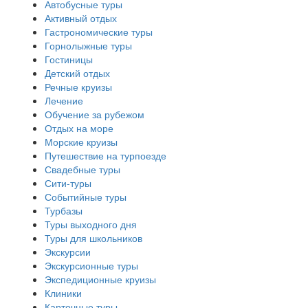
Автобусные туры
Активный отдых
Гастрономические туры
Горнолыжные туры
Гостиницы
Детский отдых
Речные круизы
Лечение
Обучение за рубежом
Отдых на море
Морские круизы
Путешествие на турпоезде
Свадебные туры
Сити-туры
Событийные туры
Турбазы
Туры выходного дня
Туры для школьников
Экскурсии
Экскурсионные туры
Экспедиционные круизы
Клиники
Карточные туры