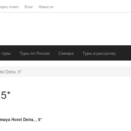
прос-ответ
Блог
Новости
 туры
Туры по России
Самара
Туры в рассрочку
l Deira, 5*
 5*
maya Hotel Deira, , 5*