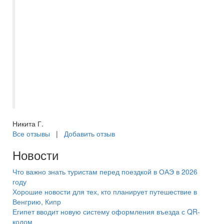
Хочу выразить благодарность Захаровой
Екатерине, организация нашего отдыха в
Тольятти прошло на очень высоком
уровне. Вся программа было пройдена
без помарок, а Екатерина мгновенно
реагировала на наши пожелания и
возникающие неурядицы. Спасибо за
отличный отдых!
Никита Г.
Все отзывы
|
Добавить отзыв
Новости
Что важно знать туристам перед поездкой в ОАЭ в 2026
году
Хорошие новости для тех, кто планирует путешествие в
Венгрию, Кипр
Египет вводит новую систему оформления въезда с QR-
кодом