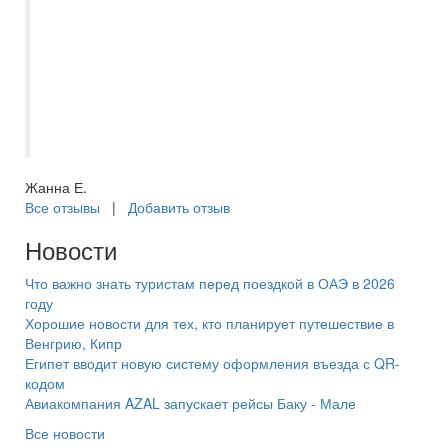
Вариант выбора поездки. Наша семья
активные путишественники и за всё
время, Есения всегда была на связи во
время поездок. Рекомендуем как
отличного и ответственного
туроператора. Из 10 баллов 10+
Жанна Е.
Все отзывы
|
Добавить отзыв
Новости
Что важно знать туристам перед поездкой в ОАЭ в 2026
году
Хорошие новости для тех, кто планирует путешествие в
Венгрию, Кипр
Египет вводит новую систему оформления въезда с QR-
кодом
Авиакомпания AZAL запускает рейсы Баку - Мале
Все новости