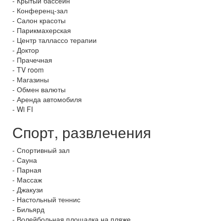
- Крытый бассейн
- Конференц-зал
- Салон красоты
- Парикмахерская
- Центр таллассо терапии
- Доктор
- Прачечная
- TV room
- Магазины
- Обмен валюты
- Аренда автомобиля
- Wi FI
Спорт, развлечения
- Спортивный зал
- Сауна
- Парная
- Массаж
- Джакузи
- Настольный теннис
- Бильярд
- Волейбольная площадка на пляже