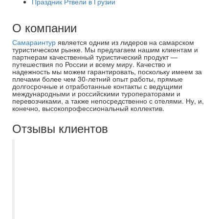
Праздник Ртвели в Грузии
О компании
Самараинтур
является одним из лидеров на самарском
туристическом рынке. Мы предлагаем нашим клиентам и
партнерам качественный туристический продукт —
путешествия по России и всему миру. Качество и
надежность мы можем гарантировать, поскольку имеем за
плечами более чем 30-летний опыт работы, прямые
долгосрочные и отработанные контакты с ведущими
международными и российскими туроператорами и
перевозчиками, а также непосредственно с отелями. Ну, и,
конечно, высокопрофессиональный коллектив.
Отзывы клиентов
С Есенией Полькиной, как
туроперагентом "Самараинтур" знакомы
больше 10 лет. Необыкновенно
отзывчивый и интеллектуально развитый
специалист, который всегда подробно
расскажет и подскажет, правильный