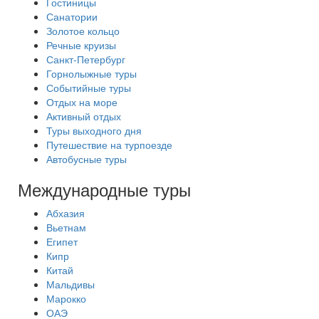
Гостиницы
Санатории
Золотое кольцо
Речные круизы
Санкт-Петербург
Горнолыжные туры
Событийные туры
Отдых на море
Активный отдых
Туры выходного дня
Путешествие на турпоезде
Автобусные туры
Международные туры
Абхазия
Вьетнам
Египет
Кипр
Китай
Мальдивы
Марокко
ОАЭ