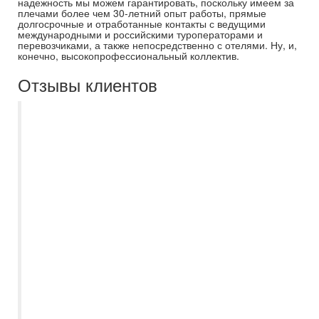
надежность мы можем гарантировать, поскольку имеем за
плечами более чем 30-летний опыт работы, прямые
долгосрочные и отработанные контакты с ведущими
международными и российскими туроператорами и
перевозчиками, а также непосредственно с отелями. Ну, и,
конечно, высокопрофессиональный коллектив.
Отзывы клиентов
Выражаю огромную благодарность
Виктории за организацию моего отдыха!
Вот уже более пяти лет я обращаюсь к
ней с вопросами, связанными с
планированием предстоящих
путешествий. Виктория – опытный,
грамотный, надежный специалист и
очень приятый в общении человек.
Всегда внимательно выслушивает
пожелания, подбирает подходящие
варианты с учетом наших, порой
своеобразных предпочтений. Очень