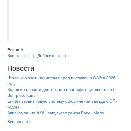
признательна Виктории за
индивидуальный подход и понимание.
Желаю ей и всем сотрудникам офиса
«Самараинтур Мегасити» плодотворной
работы и всего самого наилучшего!!!
Елена А.
Все отзывы
|
Добавить отзыв
Новости
Что важно знать туристам перед поездкой в ОАЭ в 2026
году
Хорошие новости для тех, кто планирует путешествие в
Венгрию, Кипр
Египет вводит новую систему оформления въезда с QR-
кодом
Авиакомпания AZAL запускает рейсы Баку - Мале
Все новости