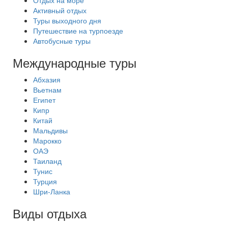
Отдых на море
Активный отдых
Туры выходного дня
Путешествие на турпоезде
Автобусные туры
Международные туры
Абхазия
Вьетнам
Египет
Кипр
Китай
Мальдивы
Марокко
ОАЭ
Таиланд
Тунис
Турция
Шри-Ланка
Виды отдыха