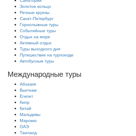
Санатории
Золотое кольцо
Речные круизы
Санкт-Петербург
Горнолыжные туры
Событийные туры
Отдых на море
Активный отдых
Туры выходного дня
Путешествие на турпоезде
Автобусные туры
Международные туры
Абхазия
Вьетнам
Египет
Кипр
Китай
Мальдивы
Марокко
ОАЭ
Таиланд