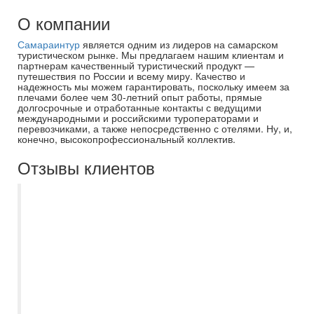
О компании
Самараинтур
является одним из лидеров на самарском
туристическом рынке. Мы предлагаем нашим клиентам и
партнерам качественный туристический продукт —
путешествия по России и всему миру. Качество и
надежность мы можем гарантировать, поскольку имеем за
плечами более чем 30-летний опыт работы, прямые
долгосрочные и отработанные контакты с ведущими
международными и российскими туроператорами и
перевозчиками, а также непосредственно с отелями. Ну, и,
конечно, высокопрофессиональный коллектив.
Отзывы клиентов
Несколько раз покупали туры в Турцию и
Египет через турфирму Самараинтур. В
этом году нам помогала выбрать тур
менеджер Асмик. Предложила нам
выгодные варианты и удобные вылеты.
Документы пришли вовремя на почту,как
мы и просили. В этот раз мы выбрали