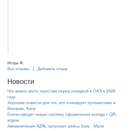
отель MC Machbery 4*. Но по прилету нам
заменили наш отель на отель из той же
сети MC Park Beach Resort 5* с системой
питания ультра всё включено без
доплат,чему мы были приятно удивлены.
Отдых прошел замечательно! Спасибо
менеджеру Асмик за удавшийся отдых!
Игорь Ф.
Все отзывы
|
Добавить отзыв
Новости
Что важно знать туристам перед поездкой в ОАЭ в 2026
году
Хорошие новости для тех, кто планирует путешествие в
Венгрию, Кипр
Египет вводит новую систему оформления въезда с QR-
кодом
Авиакомпания AZAL запускает рейсы Баку - Мале