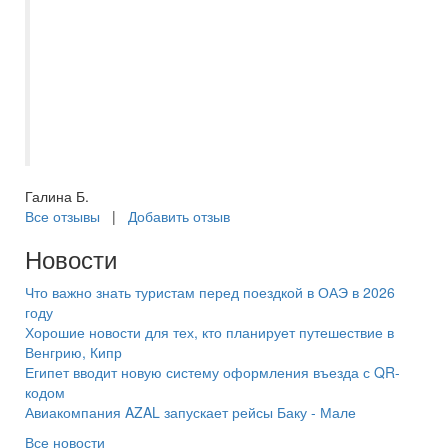
тур ранним утром, заказали ланч-бокс.
Пакет был полный различными явствами.
Вообщем всем рекомендую, как съездить
в Белорусь, так и работать с
СамараИнтур. Отдельное спасибо
нашему менеджеру Дробовой Ирине!!!
Галина Б.
Все отзывы
|
Добавить отзыв
Новости
Что важно знать туристам перед поездкой в ОАЭ в 2026
году
Хорошие новости для тех, кто планирует путешествие в
Венгрию, Кипр
Египет вводит новую систему оформления въезда с QR-
кодом
Авиакомпания AZAL запускает рейсы Баку - Мале
Все новости