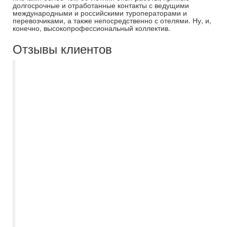
долгосрочные и отработанные контакты с ведущими
международными и российскими туроператорами и
перевозчиками, а также непосредственно с отелями. Ну, и,
конечно, высокопрофессиональный коллектив.
Отзывы клиентов
С Самараинтур отдыхаем с 2017 года.
Наш личный менеджер Дробова Ирина.
Менеджер от Бога: на все вопросы
ответит, порекомендует, все документы
оформляются во время. Последняя
поездка была этим летом в Белорусию, в
город Минск, Президент отель.
Шикарный отель, завтраки на любой
вкус. Уборка в номерах каждый день,
смена постельного белья через день,
бесплатеый бассейн, сауна, хамам. На
рессепшене очаровательные,
приветливые ресепшеонисты. Ездили в