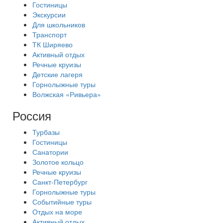
Гостиницы
Экскурсии
Для школьников
Транспорт
ТК Ширяево
Активный отдых
Речные круизы
Детские лагеря
Горнолыжные туры
Волжская «Ривьера»
Россия
Турбазы
Гостиницы
Санатории
Золотое кольцо
Речные круизы
Санкт-Петербург
Горнолыжные туры
Событийные туры
Отдых на море
Активный отдых