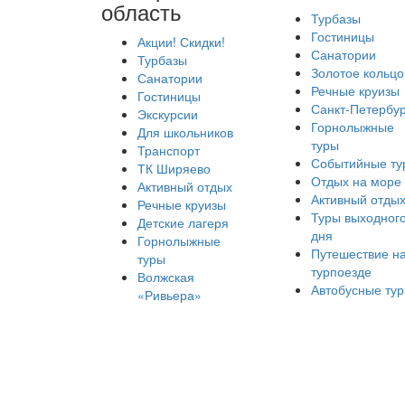
область
Турбазы
Гостиницы
Акции! Скидки!
Санатории
Турбазы
Золотое кольцо
Санатории
Речные круизы
Гостиницы
Санкт-Петербур
Экскурсии
Горнолыжные
Для школьников
туры
Транспорт
Событийные ту
ТК Ширяево
Отдых на море
Активный отдых
Активный отды
Речные круизы
Туры выходног
Детские лагеря
дня
Горнолыжные
Путешествие н
туры
турпоезде
Волжская
Автобусные ту
«Ривьера»