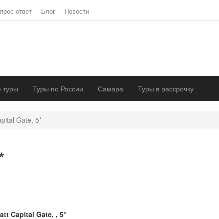
прос-ответ
Блог
Новости
 туры
Туры по России
Самара
Туры в рассрочку
pital Gate, 5*
*
att Capital Gate, , 5*