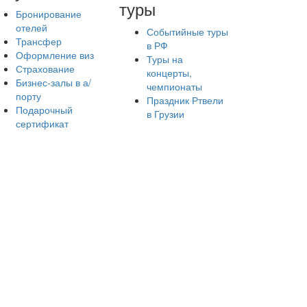
туры
Бронирование
отелей
Событийные туры
Трансфер
в РФ
Оформление виз
Туры на
Страхование
концерты,
Бизнес-залы в а/
чемпионаты
порту
Праздник Ртвели
Подарочный
в Грузии
сертификат