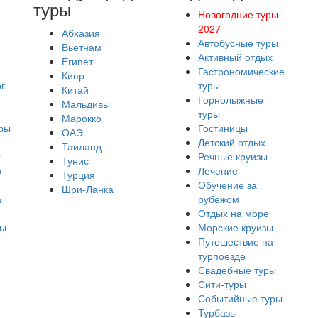
туры
Новогодние туры
2027
Абхазия
Автобусные туры
Вьетнам
Активный отдых
Египет
Гастрономические
Кипр
г
туры
Китай
Горнолыжные
Мальдивы
туры
Марокко
ры
Гостиницы
ОАЭ
Детский отдых
Таиланд
х
Речные круизы
Тунис
о
Лечение
Турция
Обучение за
Шри-Ланка
а
рубежом
Отдых на море
ры
Морские круизы
Путешествие на
турпоезде
Свадебные туры
Сити-туры
Событийные туры
Турбазы