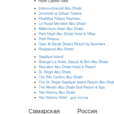
Hyatt Capital Gate
Intercontinental Abu-Dhabi
Jumeirah at Etihad Towers
Khalidiya Palace Rayhaan
Le Royal Meridien Abu Dhabi
Millennium Hotel Abu Dhabi
Park Haytt Abu Dhabi Hotel & Villas
Park Rotana
Qasr Al Sarab Desert Resort by Anantara
Rosewood Abu Dhabi
Saadiyat Island
Shangri-La Hotel, Qaryat Al Beri Abu Dhabi
Sheraton Abu Dhabi Hotel & Resort
St. Regis Abu Dhabi
The Ritz Carlton Abu Dhabi
The St. Regis Saadiyat Island Resort Abu Dha
The Westin Abu Dhabi Golf Resort & Spa
Yas Viceroy Abu Dhabi
Yas Viceroy Hotel - для тестов
Самарская
Россия