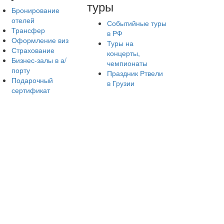
туры
Бронирование
отелей
Событийные туры
Трансфер
в РФ
Оформление виз
Туры на
Страхование
концерты,
Бизнес-залы в а/
чемпионаты
порту
Праздник Ртвели
Подарочный
в Грузии
сертификат