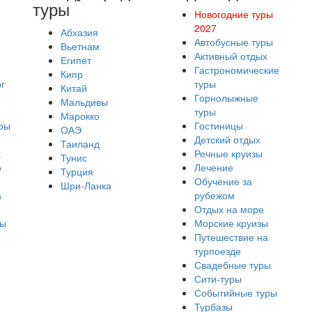
туры
Новогодние туры
2027
Абхазия
Автобусные туры
Вьетнам
Активный отдых
Египет
Гастрономические
Кипр
г
туры
Китай
Горнолыжные
Мальдивы
туры
Марокко
ры
Гостиницы
ОАЭ
Детский отдых
Таиланд
х
Речные круизы
Тунис
о
Лечение
Турция
Обучение за
Шри-Ланка
а
рубежом
Отдых на море
ры
Морские круизы
Путешествие на
турпоезде
Свадебные туры
Сити-туры
Событийные туры
Турбазы