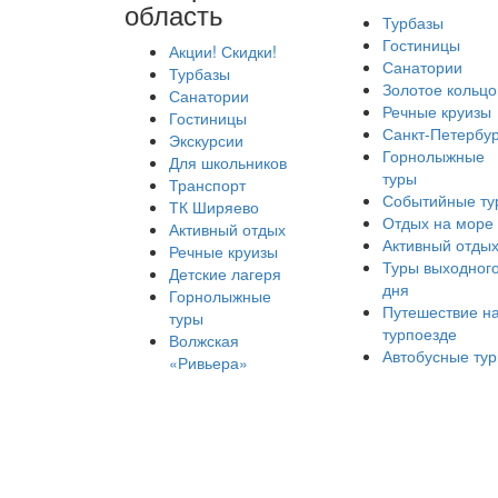
область
Турбазы
Гостиницы
Акции! Скидки!
Санатории
Турбазы
Золотое кольцо
Санатории
Речные круизы
Гостиницы
Санкт-Петербур
Экскурсии
Горнолыжные
Для школьников
туры
Транспорт
Событийные ту
ТК Ширяево
Отдых на море
Активный отдых
Активный отды
Речные круизы
Туры выходног
Детские лагеря
дня
Горнолыжные
Путешествие н
туры
турпоезде
Волжская
Автобусные ту
«Ривьера»