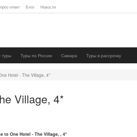
прос-ответ
Блог
Новости
 туры
Туры по России
Самара
Туры в рассрочку
ne Hotel - The Village, 4*
he Village, 4*
e to One Hotel - The Village, , 4*