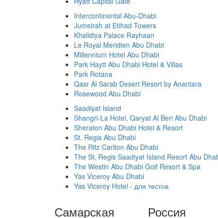
Hyatt Capital Gate
Intercontinental Abu-Dhabi
Jumeirah at Etihad Towers
Khalidiya Palace Rayhaan
Le Royal Meridien Abu Dhabi
Millennium Hotel Abu Dhabi
Park Haytt Abu Dhabi Hotel & Villas
Park Rotana
Qasr Al Sarab Desert Resort by Anantara
Rosewood Abu Dhabi
Saadiyat Island
Shangri-La Hotel, Qaryat Al Beri Abu Dhabi
Sheraton Abu Dhabi Hotel & Resort
St. Regis Abu Dhabi
The Ritz Carlton Abu Dhabi
The St. Regis Saadiyat Island Resort Abu Dha
The Westin Abu Dhabi Golf Resort & Spa
Yas Viceroy Abu Dhabi
Yas Viceroy Hotel - для тестов
Самарская
Россия