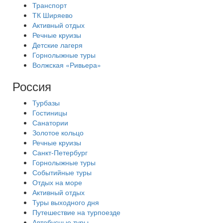
Транспорт
ТК Ширяево
Активный отдых
Речные круизы
Детские лагеря
Горнолыжные туры
Волжская «Ривьера»
Россия
Турбазы
Гостиницы
Санатории
Золотое кольцо
Речные круизы
Санкт-Петербург
Горнолыжные туры
Событийные туры
Отдых на море
Активный отдых
Туры выходного дня
Путешествие на турпоезде
Автобусные туры