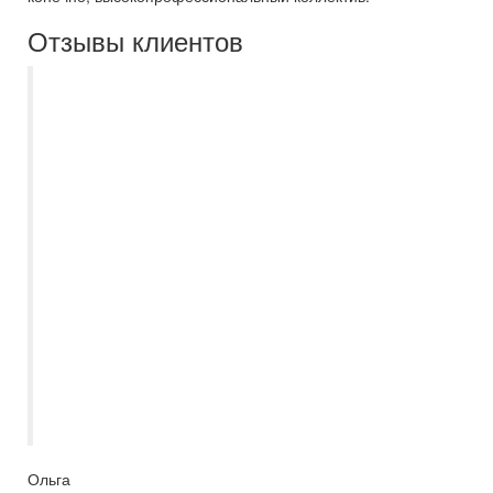
Отзывы клиентов
Спасибо большое менеджеру Евгении за
хорошо организованную групповую
поездку в Санкт-Петербург. Группа была
большая -48 человек, Евгения
посоветовала как и куда лучше
организовать посещения, чтобы не
пришлось ждать подгруппы. Вообще
график экскурсий был плотный и
насыщенный. Все довольны, получили
незабываемые впечатления. Евгения
чуткий и внимательный человек,
профессионал своего дела. Большое ей
спасибо.
Ольга