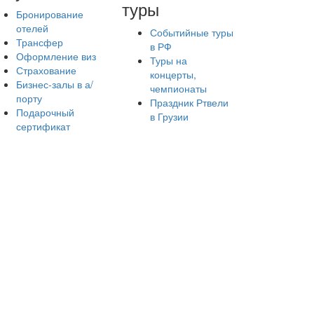
туры
Бронирование
отелей
Событийные туры
Трансфер
в РФ
Оформление виз
Туры на
Страхование
концерты,
Бизнес-залы в а/
чемпионаты
порту
Праздник Ртвели
Подарочный
в Грузии
сертификат