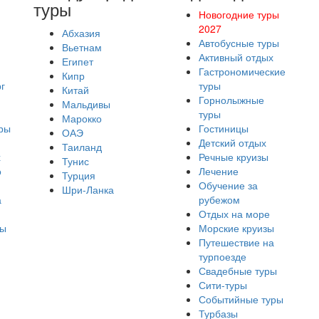
туры
Новогодние туры
2027
Абхазия
Автобусные туры
Вьетнам
Активный отдых
Египет
Гастрономические
Кипр
г
туры
Китай
Горнолыжные
Мальдивы
туры
Марокко
ры
Гостиницы
ОАЭ
Детский отдых
Таиланд
х
Речные круизы
Тунис
о
Лечение
Турция
Обучение за
Шри-Ланка
а
рубежом
Отдых на море
ры
Морские круизы
Путешествие на
турпоезде
Свадебные туры
Сити-туры
Событийные туры
Турбазы