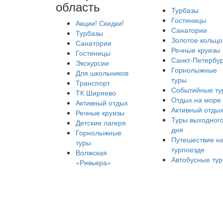
область
Турбазы
Гостиницы
Акции! Скидки!
Санатории
Турбазы
Золотое кольцо
Санатории
Речные круизы
Гостиницы
Санкт-Петербур
Экскурсии
Горнолыжные
Для школьников
туры
Транспорт
Событийные ту
ТК Ширяево
Отдых на море
Активный отдых
Активный отды
Речные круизы
Туры выходног
Детские лагеря
дня
Горнолыжные
Путешествие н
туры
турпоезде
Волжская
Автобусные ту
«Ривьера»