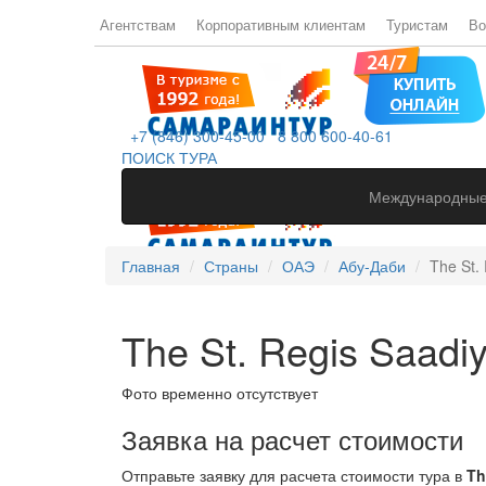
Агентствам
Корпоративным клиентам
Туристам
Во
+7 (846) 300-45-00
8 800 600-40-61
ПОИСК ТУРА
Международные
Главная
Страны
ОАЭ
Абу-Даби
The St. 
The St. Regis Saadiy
Фото временно отсутствует
Заявка на расчет стоимости
Отправьте заявку для расчета стоимости тура в
Th