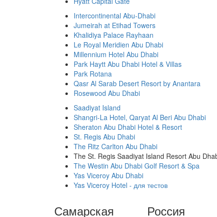
Hyatt Capital Gate
Intercontinental Abu-Dhabi
Jumeirah at Etihad Towers
Khalidiya Palace Rayhaan
Le Royal Meridien Abu Dhabi
Millennium Hotel Abu Dhabi
Park Haytt Abu Dhabi Hotel & Villas
Park Rotana
Qasr Al Sarab Desert Resort by Anantara
Rosewood Abu Dhabi
Saadiyat Island
Shangri-La Hotel, Qaryat Al Beri Abu Dhabi
Sheraton Abu Dhabi Hotel & Resort
St. Regis Abu Dhabi
The Ritz Carlton Abu Dhabi
The St. Regis Saadiyat Island Resort Abu Dha
The Westin Abu Dhabi Golf Resort & Spa
Yas Viceroy Abu Dhabi
Yas Viceroy Hotel - для тестов
Самарская
Россия