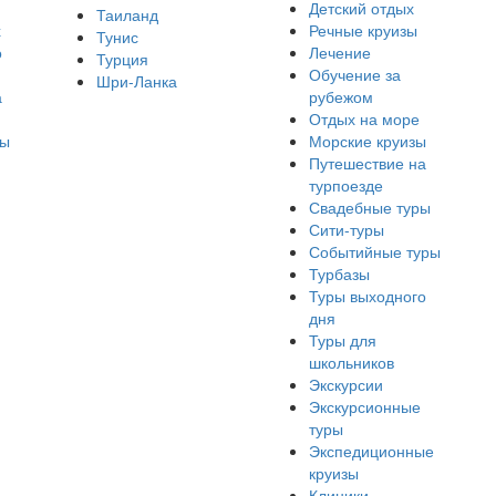
Детский отдых
Таиланд
х
Речные круизы
Тунис
о
Лечение
Турция
Обучение за
Шри-Ланка
а
рубежом
Отдых на море
ры
Морские круизы
Путешествие на
турпоезде
Свадебные туры
Сити-туры
Событийные туры
Турбазы
Туры выходного
дня
Туры для
школьников
Экскурсии
Экскурсионные
туры
Экспедиционные
круизы
Клиники