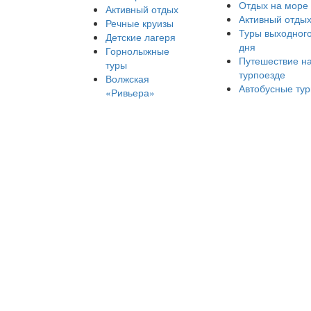
Отдых на море
Активный отдых
Активный отды
Речные круизы
Туры выходног
Детские лагеря
дня
Горнолыжные
Путешествие н
туры
турпоезде
Волжская
Автобусные ту
«Ривьера»