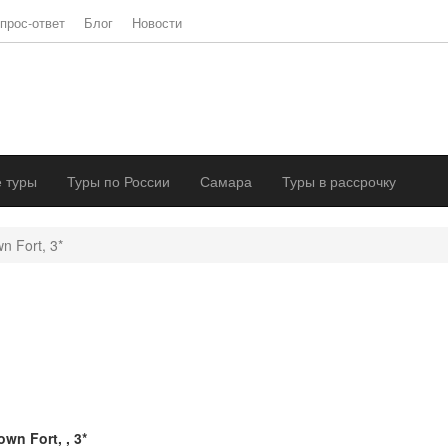
прос-ответ
Блог
Новости
 туры
Туры по России
Самара
Туры в рассрочку
n Fort, 3*
own Fort, , 3*