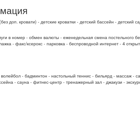
рмация
без доп. кровати) - детские кроватки - детский бассейн - детский с
слуги в номер - обмен валюты - еженедельная смена постельного бе
глажка - факс/ксерокс - парковка - беспроводной интернет - 4 откр
 волейбол - бадминтон - настольный теннис - бильярд - массаж - с
сейна - сауна - фитнес-центр - тренажерный зал - джакузи - экскур