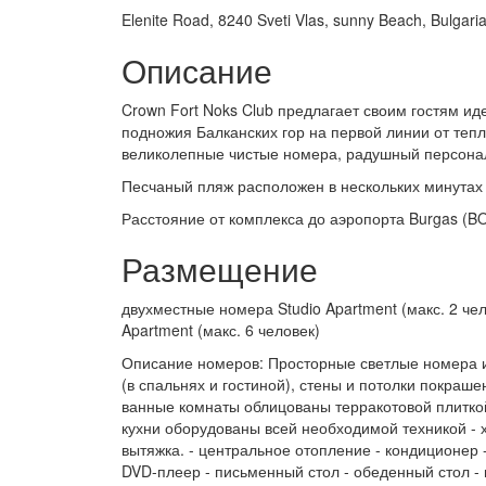
Elenite Road, 8240 Sveti Vlas, sunny Beach, Bulgaria
Описание
Crown Fort Noks Club предлагает своим гостям и
подножия Балканских гор на первой линии от тепл
великолепные чистые номера, радушный персонал 
Песчаный пляж расположен в нескольких минутах 
Расстояние от комплекса до аэропорта Burgas (BOJ
Размещение
двухместные номера Studio Apartment (макс. 2 ч
Apartment (макс. 6 человек)
Описание номеров: Просторные светлые номера и
(в спальнях и гостиной), стены и потолки покра
ванные комнаты облицованы терракотовой плитко
кухни оборудованы всей необходимой техникой - 
вытяжка. - центральное отопление - кондиционер -
DVD-плеер - письменный стол - обеденный стол -