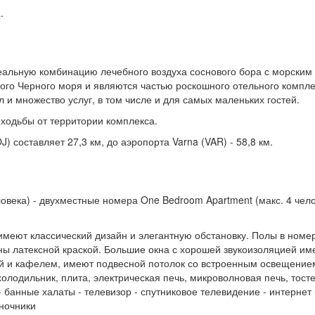
.
деальную комбинацию лечебного воздуха соснового бора с морски
ого Черного моря и являются частью роскошного отельного компле
и множество услуг, в том числе и для самых маленьких гостей.
ходьбы от территории комплекса.
) составляет 27,3 км, до аэропорта Varna (VAR) - 58,8 км.
еловека) - двухместные номера One Bedroom Apartment (макс. 4 че
меют классический дизайн и элегантную обстановку. Полы в номе
шены латексной краской. Большие окна с хорошей звукоизоляцией 
й и кафелем, имеют подвесной потолок со встроенным освещением,
холодильник, плита, электрическая печь, микроволновая печь, тос
 банные халаты - телевизор - спутниковое телевидение - интернет 
 ночники