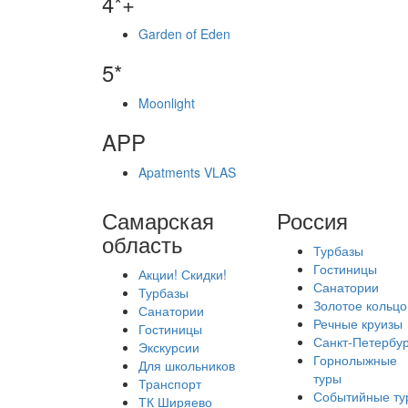
4*+
Garden of Eden
5*
Moonlight
APP
Apatments VLAS
Самарская
Россия
область
Турбазы
Гостиницы
Акции! Скидки!
Санатории
Турбазы
Золотое кольцо
Санатории
Речные круизы
Гостиницы
Санкт-Петербур
Экскурсии
Горнолыжные
Для школьников
туры
Транспорт
Событийные ту
ТК Ширяево