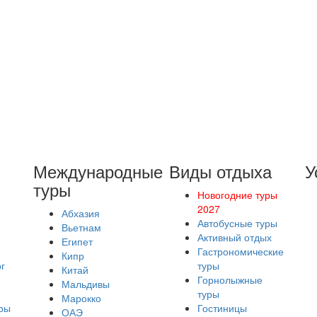
Международные
Виды отдыха
У
туры
Новогодние туры
2027
Абхазия
Автобусные туры
Вьетнам
Активный отдых
Египет
Гастрономические
Кипр
г
туры
Китай
Горнолыжные
Мальдивы
туры
Марокко
ры
Гостиницы
ОАЭ