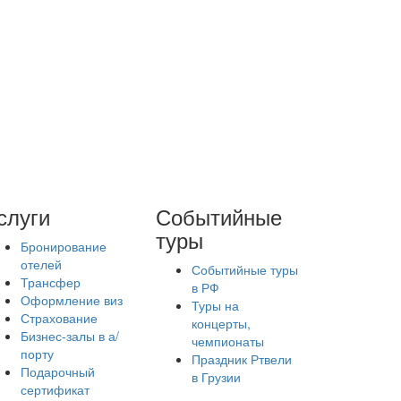
слуги
Событийные
туры
Бронирование
отелей
Событийные туры
Трансфер
в РФ
Оформление виз
Туры на
Страхование
концерты,
Бизнес-залы в а/
чемпионаты
порту
Праздник Ртвели
Подарочный
в Грузии
сертификат