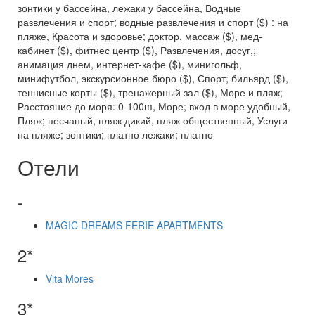
зонтики у бассейна, лежаки у бассейна, Водные
развлечения и спорт; водные развлечения и спорт ($) : на
пляже, Красота и здоровье; доктор, массаж ($), мед-
кабинет ($), фитнес центр ($), Развлечения, досуг,;
анимация днем, интернет-кафе ($), минигольф,
минифутбол, экскурсионное бюро ($), Спорт; бильярд ($),
теннисные корты ($), тренажерный зал ($), Море и пляж;
Расстояние до моря: 0-100m, Море; вход в море удобный,
Пляж; песчаный, пляж дикий, пляж общественный, Услуги
на пляже; зонтики; платно лежаки; платно
Отели
-
MAGIC DREAMS FERIE APARTMENTS
2*
Vita Mores
3*