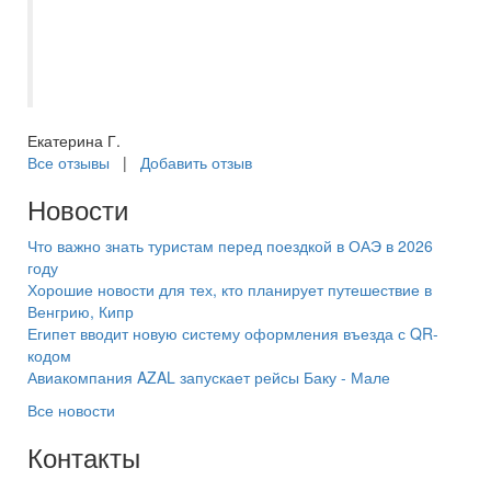
Спасибо огромное, за такую возможность
из нашего холода вырваться в
лето?????? Вы лучшие ??????теперь
весь отдых доверяем только вам! ??????
Екатерина Г.
Все отзывы
|
Добавить отзыв
Новости
Что важно знать туристам перед поездкой в ОАЭ в 2026
году
Хорошие новости для тех, кто планирует путешествие в
Венгрию, Кипр
Египет вводит новую систему оформления въезда с QR-
кодом
Авиакомпания AZAL запускает рейсы Баку - Мале
Все новости
Контакты