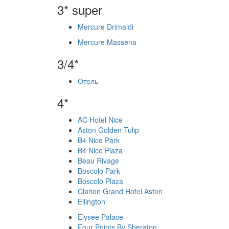
3* super
Mercure Drimaldi
Mercure Massena
3/4*
Отель
4*
AC Hotel Nice
Aston Golden Tulip
B4 Nice Park
B4 Nice Plaza
Beau Rivage
Boscolo Park
Boscolo Plaza
Clarion Grand Hotel Aston
Ellington
Elysee Palace
Four Points By Sheraton