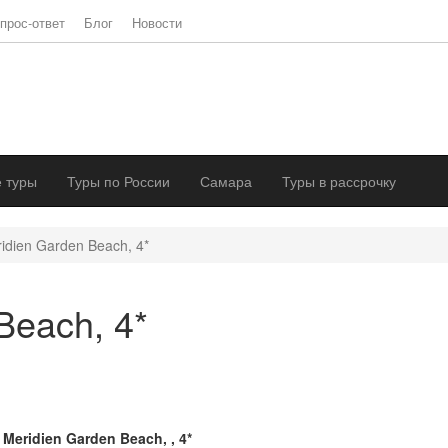
прос-ответ
Блог
Новости
 туры
Туры по России
Самара
Туры в рассрочку
idien Garden Beach, 4*
Beach, 4*
 Meridien Garden Beach, , 4*