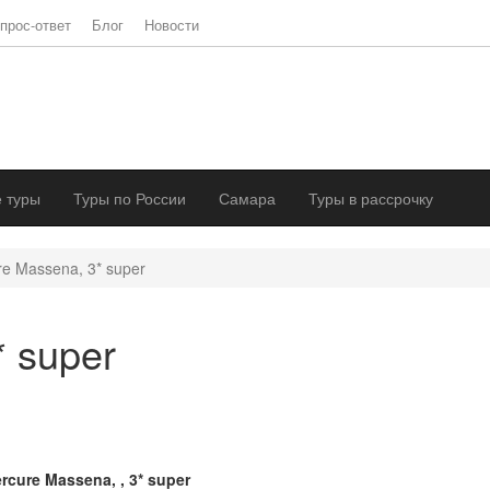
прос-ответ
Блог
Новости
 туры
Туры по России
Самара
Туры в рассрочку
e Massena, 3* super
 super
rcure Massena, , 3* super