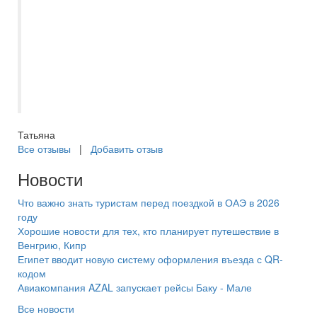
до вылета, поинтересовалась, как мы
долетели, все ли в порядке с
трансфором и размещением. Нам все
очень понравилось, теперь будем
планировать и выбирать с ней
следующие поездки. Рекомендую.
Татьяна
Все отзывы
|
Добавить отзыв
Новости
Что важно знать туристам перед поездкой в ОАЭ в 2026
году
Хорошие новости для тех, кто планирует путешествие в
Венгрию, Кипр
Египет вводит новую систему оформления въезда с QR-
кодом
Авиакомпания AZAL запускает рейсы Баку - Мале
Все новости