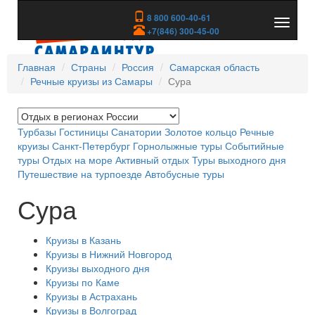
8 800 600-40-61
Показа
+7(846) 300-45-00
скрыть
меню
Главная
Страны
Россия
Самарская область
Речные круизы из Самары
Сура
Турбазы
Гостиницы
Санатории
Золотое кольцо
Речные
круизы
Санкт-Петербург
Горнолыжные туры
Событийные
туры
Отдых на море
Активный отдых
Туры выходного дня
Путешествие на турпоезде
Автобусные туры
Сура
Круизы в Казань
Круизы в Нижний Новгород
Круизы выходного дня
Круизы по Каме
Круизы в Астрахань
Круизы в Волгоград