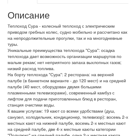
Описание
Теплоход Сура - колесный теплоход с электрическим
приводом гребных колес, судно мобильно и рассчитано как
на непродолжительные прогулки, так и на многодневные
туры.
Уникальные преимущества теплохода "Сура": осадка
теплохода дает возможность организации маршрутов по
малым рекам; нет неприятного запаха выхлопных газов;
низкий расход топлива.
На борту теплохода "Сура": 2 ресторана: на верхней
палубе (в банкетном варианте - до 120 мест) и на средней
палубе (40 мест, оборудован двумя большими
плазменными телевизорами), современный камбуз с
лифтом для подачи приготовленных блюд в ресторан,
станция очистики воды.
К вашим услугам: 19 кают со всеми удобствами (душ,
санузел, холодильник, кондиционер, телевизор): восемь 2-х
местных кают на нижней палубе, восемь 2-х местных кают
на средней палубе, две 4-х местные каюты категории
"Полулюкс" на средней палубе, одна 2-х местная каюта