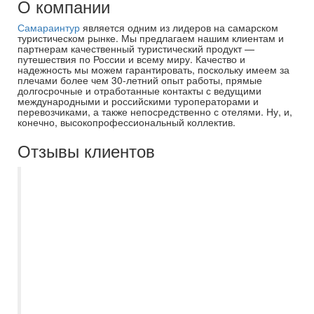
О компании
Самараинтур
является одним из лидеров на самарском
туристическом рынке. Мы предлагаем нашим клиентам и
партнерам качественный туристический продукт —
путешествия по России и всему миру. Качество и
надежность мы можем гарантировать, поскольку имеем за
плечами более чем 30-летний опыт работы, прямые
долгосрочные и отработанные контакты с ведущими
международными и российскими туроператорами и
перевозчиками, а также непосредственно с отелями. Ну, и,
конечно, высокопрофессиональный коллектив.
Отзывы клиентов
Хочу выразить благодарность компании
Самараинтур, а именно менеджеру
Есении, за помощь в организации нашего
отдыха в Турцию. Есения помогла с
выбором удобного для нас вылета,
порекомендовала инд.трансфер,
подробно рассказала всю необходимую
для поездки информацию. Была на связи