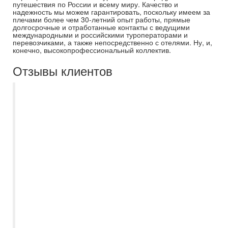
путешествия по России и всему миру. Качество и
надежность мы можем гарантировать, поскольку имеем за
плечами более чем 30-летний опыт работы, прямые
долгосрочные и отработанные контакты с ведущими
международными и российскими туроператорами и
перевозчиками, а также непосредственно с отелями. Ну, и,
конечно, высокопрофессиональный коллектив.
Отзывы клиентов
Отдыхали с Самараинтур в середине
августа 2025 г в Египте.По
сформулированным запросам нам очень
быстро подобрала
варианты,проконсультировала по всем
имеющимся ньюансам,всегда была на
связи , отвечала на все вопросы-
Екатерина Дорошкевич.Территориально
проживаем в другой области,поэтому
очень удобно,что все решалось
онлайн,без посещения