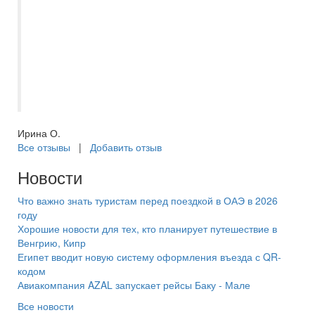
офиса.Обратилась в фирму по
рекомендации друзей.Для себя, в
будущем ,решила проводить отпуска с
данным Туроператором.Не одного
разочарования и невыпоненного
условия.Благодарю
Ирина О.
Все отзывы
|
Добавить отзыв
Новости
Что важно знать туристам перед поездкой в ОАЭ в 2026
году
Хорошие новости для тех, кто планирует путешествие в
Венгрию, Кипр
Египет вводит новую систему оформления въезда с QR-
кодом
Авиакомпания AZAL запускает рейсы Баку - Мале
Все новости