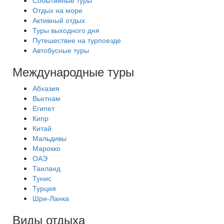
Событийные туры
Отдых на море
Активный отдых
Туры выходного дня
Путешествие на турпоезде
Автобусные туры
Международные туры
Абхазия
Вьетнам
Египет
Кипр
Китай
Мальдивы
Марокко
ОАЭ
Таиланд
Тунис
Турция
Шри-Ланка
Виды отдыха