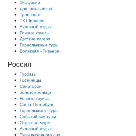
Экскурсии
Для школьников
Транспорт
ТК Ширяево
Активный отдых
Речные круизы
Детские лагеря
Горнолыжные туры
Волжская «Ривьера»
Россия
Турбазы
Гостиницы
Санатории
Золотое кольцо
Речные круизы
Санкт-Петербург
Горнолыжные туры
Событийные туры
Отдых на море
Активный отдых
Туры выходного дня