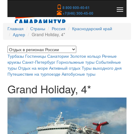
8 800 600-40-61
Показа
+7(846) 300-45-00
скрыть
меню
Главная
Страны
Россия
Краснодарский край
Адлер
Grand Holiday, 4*
Турбазы
Гостиницы
Санатории
Золотое кольцо
Речные
круизы
Санкт-Петербург
Горнолыжные туры
Событийные
туры
Отдых на море
Активный отдых
Туры выходного дня
Путешествие на турпоезде
Автобусные туры
Grand Holiday, 4*