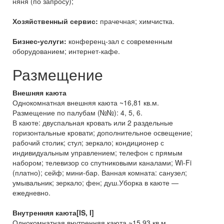
няня (по запросу);
Хозяйственный сервис:
прачечная; химчистка.
Бизнес-услуги:
конференц-зал с современным
оборудованием; интернет-кафе.
Размещение
Внешняя каюта
Однокомнатная внешняя каюта ~16,81 кв.м.
Размещение по палубам (№№): 4, 5, 6.
В каюте: двуспальная кровать или 2 раздельные
горизонтальные кровати; дополнительное освещение;
рабочий столик; стул; зеркало; кондиционер с
индивидуальным управлением; телефон с прямым
набором; телевизор со спутниковыми каналами; Wi-Fi
(платно); сейф; мини-бар. Ванная комната: санузел;
умывальник; зеркало; фен; душ.Уборка в каюте —
ежедневно.
Внутренняя каюта[IS, I]
Однокомнатная внутренняя каюта ~15,93 кв.м.