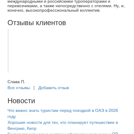
международными и российскими туроператорами и
перевозчиками, а также непосредственно с отелями. Ну, и,
конечно, высокопрофессиональный коллектив.
Отзывы клиентов
Выражаю огромную благодарность
компании Самараинтур в частности
специалисту Кристине за отличную
работу, за быстрый фидбек по моему
кейсу при создании зарубежной карты!
Слава П.
Все отзывы
|
Добавить отзыв
Новости
Что важно знать туристам перед поездкой в ОАЭ в 2026
году
Хорошие новости для тех, кто планирует путешествие в
Венгрию, Кипр