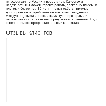
путешествия по России и всему миру. Качество и
надежность мы можем гарантировать, поскольку имеем за
плечами более чем 30-летний опыт работы, прямые
долгосрочные и отработанные контакты с ведущими
международными и российскими туроператорами и
перевозчиками, а также непосредственно с отелями. Ну, и,
конечно, высокопрофессиональный коллектив.
Отзывы клиентов
Мы на протяжении пяти лет отдыхаем
только с Самараинтур. Рекомендую
нашего бессменного менеджера
Евгению. Всегда на связи, помощь в
выборе отеля, или тура по Волге, отпуск
с ней становиться приятным и
комфортным, с самого начало
приобретения путёвки. Спасибо большое
за отпуск в этом году, вернулись из
Турции, шикарный отель, в Сиде.