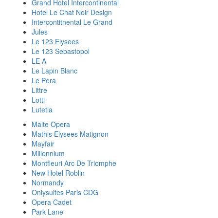
Grand Hotel Intercontinental
Hotel Le Chat Noir Design
Intercontitnental Le Grand
Jules
Le 123 Elysees
Le 123 Sebastopol
LE A
Le Lapin Blanc
Le Pera
Littre
Lotti
Lutetia
Malte Opera
Mathis Elysees Matignon
Mayfair
Millennium
Montfleuri Arc De Triomphe
New Hotel Roblin
Normandy
Onlysuites Paris CDG
Opera Cadet
Park Lane