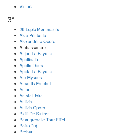
Victoria
3*
29 Lepic Montmartre
Aida Printania
Alexandrine Opera
Ambassadeur
Anjou La Fayette
Apollinaire
Apollo Opera
Appia La Fayette
Arc Elysees
Arcantis Frochot
Aston
Astotel Joke
Aulivia
Aulivia Opera
Bailli De Suffren
Beaugrenelle Tour Eiffel
Bois (Du)
Brebant