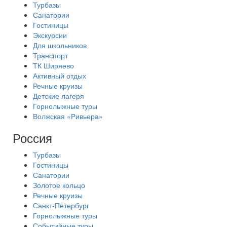
Турбазы
Санатории
Гостиницы
Экскурсии
Для школьников
Транспорт
ТК Ширяево
Активный отдых
Речные круизы
Детские лагеря
Горнолыжные туры
Волжская «Ривьера»
Россия
Турбазы
Гостиницы
Санатории
Золотое кольцо
Речные круизы
Санкт-Петербург
Горнолыжные туры
Событийные туры