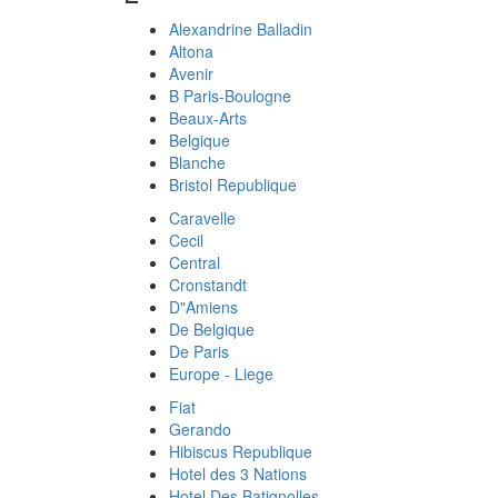
Alexandrine Balladin
Altona
Avenir
B Paris-Boulogne
Beaux-Arts
Belgique
Blanche
Bristol Republique
Caravelle
Cecil
Central
Cronstandt
D"Amiens
De Belgique
De Paris
Europe - Liege
Fiat
Gerando
Hibiscus Republique
Hotel des 3 Nations
Hotel Des Batignolles