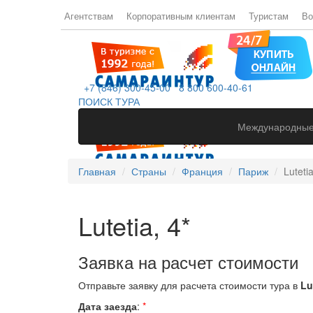
Агентствам
Корпоративным клиентам
Туристам
Во
+7 (846) 300-45-00
8 800 600-40-61
ПОИСК ТУРА
Международные
Главная
Страны
Франция
Париж
Lutetia
Lutetia, 4*
Заявка на расчет стоимости
Отправьте заявку для расчета стоимости тура в
Lut
Дата заезда
:
*