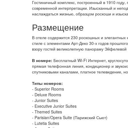
Гостиничный комплекс, построенный в 1910 году,
современной интерпретации. Изысканный и непод
наслаждаться жизнью, образцом роскоши и изыска
Размещение
В отеле содержится 230 роскошных и элегантных н
стиле с элементами Арт-Деко 30-х годов прошлог
взору гостей великолепную панораму Эйфелевой
В номере:
Бесплатный Wi-Fi Интернет, круглосуто
прямая телефонная линия, кондиционер и звукоиз
спутниковыми каналами, платное телевидение, н
Типы номеров:
- Superior Rooms
- Deluxe Rooms
- Junior Suites
- Executive Junior Suites
- Themed Suites
- Parisian/Opera Suite (Парижский Сьют)
- Lutetia Suites