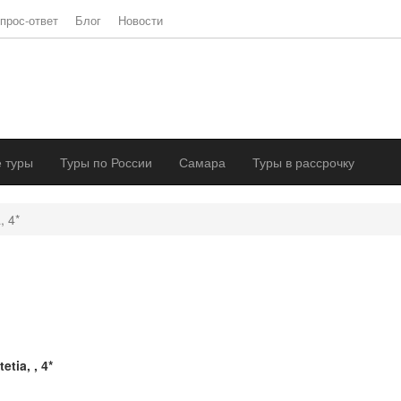
прос-ответ
Блог
Новости
 туры
Туры по России
Самара
Туры в рассрочку
, 4*
etia, , 4*