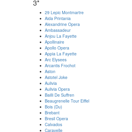
3*
29 Lepic Montmartre
Aida Printania
Alexandrine Opera
Ambassadeur
Anjou La Fayette
Apollinaire
Apollo Opera
Appia La Fayette
Arc Elysees
Arcantis Frochot
Aston
Astotel Joke
Aulivia
Aulivia Opera
Bailli De Suffren
Beaugrenelle Tour Eiffel
Bois (Du)
Brebant
Bresil Opera
Calvados
Caravelle