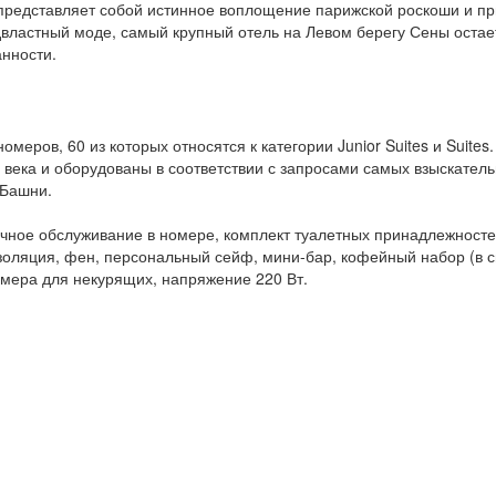
 представляет собой истинное воплощение парижской роскоши и пр
властный моде, самый крупный отель на Левом берегу Сены оста
нности.
омеров, 60 из которых относятся к категории Junior Suites и Sui
о века и оборудованы в соответствии с запросами самых взыскател
 Башни.
чное обслуживание в номере, комплект туалетных принадлежностей
оляция, фен, персональный сейф, мини-бар, кофейный набор (в сь
омера для некурящих, напряжение 220 Вт.