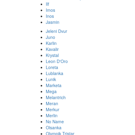
Ilf
Imos
Inos
Jasmin
Jeleni Dvur
Juno
Karlin
Kavalir
Krystal
Leon D'Oro
Loreta
Lublanka
Lunik
Marketa
Mega
Melantrich
Meran
Merkur
Merlin
No Name
Olsanka
Olympik Tristar