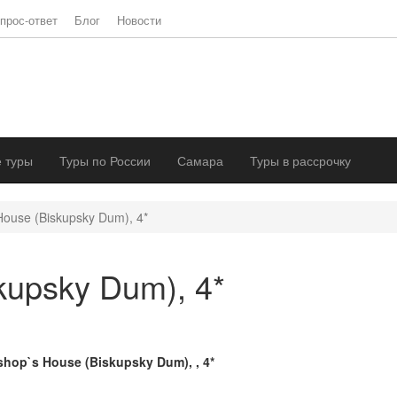
прос-ответ
Блог
Новости
 туры
Туры по России
Самара
Туры в рассрочку
House (Biskupsky Dum), 4*
kupsky Dum), 4*
shop`s House (Biskupsky Dum), , 4*