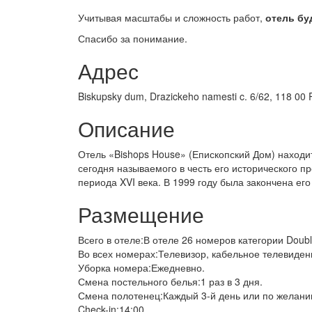
Учитывая масштабы и сложность работ,
отель бу
Спасибо за понимание.
Адрес
Biskupsky dum, Drazickeho namesti c. 6/62, 118 00 
Описание
Отель «Bishops House» (Епископский Дом) находит
сегодня называемого в честь его исторического п
периода XVI века. В 1999 году была закончена его
Размещение
Всего в отеле:В отеле 26 номеров категории Doubl
Во всех номерах:Телевизор, кабельное телевидени
Уборка номера:Ежедневно.
Смена постельного белья:1 раз в 3 дня.
Смена полотенец:Каждый 3-й день или по желанию
Check-in:14:00