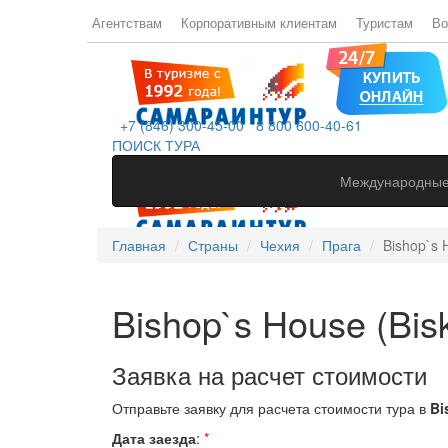
Агентствам
Корпоративным клиентам
Туристам
Во
+7 (846) 300-45-00
8 800 600-40-61
ПОИСК ТУРА
Международные
Главная
Страны
Чехия
Прага
Bishop`s 
Bishop`s House (Bis
Заявка на расчет стоимости
Отправьте заявку для расчета стоимости тура в
Bi
Дата заезда
:
*