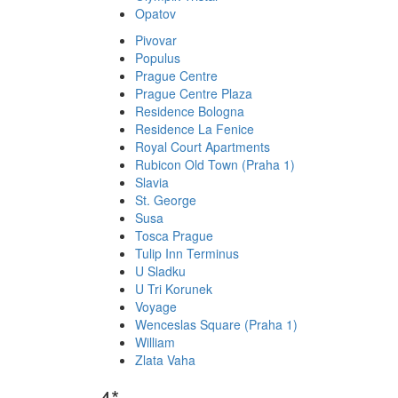
Opatov
Pivovar
Populus
Prague Centre
Prague Centre Plaza
Residence Bologna
Residence La Fenice
Royal Court Apartments
Rubicon Old Town (Praha 1)
Slavia
St. George
Susa
Tosca Prague
Tulip Inn Terminus
U Sladku
U Tri Korunek
Voyage
Wenceslas Square (Praha 1)
William
Zlata Vaha
4*