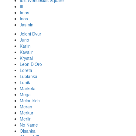
Ibis Wenceslas Square
Ilf
Imos
Inos
Jasmin
Jeleni Dvur
Juno
Karlin
Kavalir
Krystal
Leon D'Oro
Loreta
Lublanka
Lunik
Marketa
Mega
Melantrich
Meran
Merkur
Merlin
No Name
Olsanka