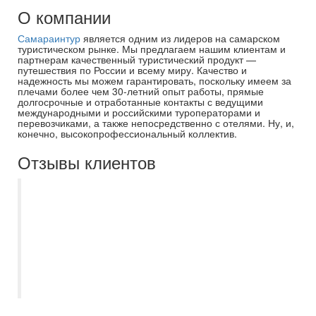
О компании
Самараинтур
является одним из лидеров на самарском
туристическом рынке. Мы предлагаем нашим клиентам и
партнерам качественный туристический продукт —
путешествия по России и всему миру. Качество и
надежность мы можем гарантировать, поскольку имеем за
плечами более чем 30-летний опыт работы, прямые
долгосрочные и отработанные контакты с ведущими
международными и российскими туроператорами и
перевозчиками, а также непосредственно с отелями. Ну, и,
конечно, высокопрофессиональный коллектив.
Отзывы клиентов
С Самараинтур отдыхаем уже не первый
год, в этот раз были в Эмиратах.
Огромное спасибо менеджеру Кристине -
как и всегда помогла выбрать отличный
отель. Всё быстро и чётко. Спасибо за
отличный отдых!