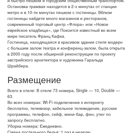
и быстро пешком и городским общественным транспортом.
Остановка трамвая находится в 2-х минутах от станции
метро и в 10-ти минутах пешком с гостиницы. Вблизи
гостиницы найдете много магазинов и ресторанов,
современный торговый центр «Флора» или «Новое
еврейское кладбище», где Покоится известный во всем
мире писатель Франц Кафка.
Гостиница, находящаяся в красивом здании стиля модерн
с большим залом театра и конференц-залом, была открыта
в 2000 году после обширной реконструкции по проекту
австрийского архитектора и художника Гаральда
Шрайбера.
Размещение
Всего в отеле: В отеле 73 номера, Single — 10, Double —
63.
Во всех номерах: Wi-Fi подключение к интернету
бесплатно, телевизор, кабельное телевидение, русские
программы, телефон, сейф, мини-бар, фен, утюг по
запросу бесплатно.
Уборка номера: Ежедневно.
Смена постельного белья: 1 раз в неделю.