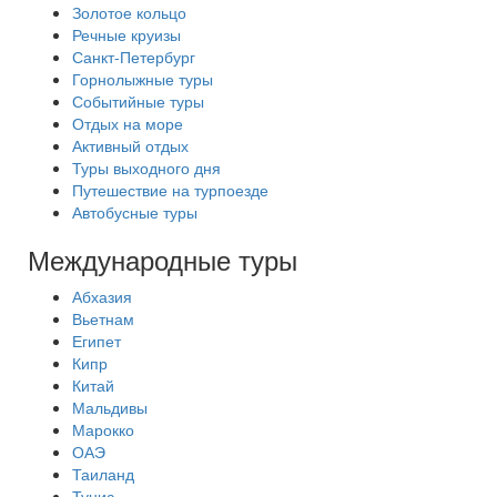
Золотое кольцо
Речные круизы
Санкт-Петербург
Горнолыжные туры
Событийные туры
Отдых на море
Активный отдых
Туры выходного дня
Путешествие на турпоезде
Автобусные туры
Международные туры
Абхазия
Вьетнам
Египет
Кипр
Китай
Мальдивы
Марокко
ОАЭ
Таиланд
Тунис