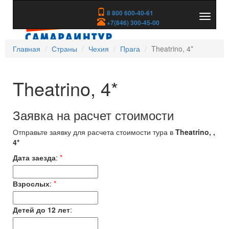
8 800 600-40-61
Показа
+7(846) 300-45-00
скрыть
меню
Главная
Страны
Чехия
Прага
Theatrino, 4*
Theatrino, 4*
Заявка на расчет стоимости
Отправьте заявку для расчета стоимости тура в
Theatrino, ,
4*
Дата заезда
:
*
Взрослых
:
*
Детей до 12 лет
: