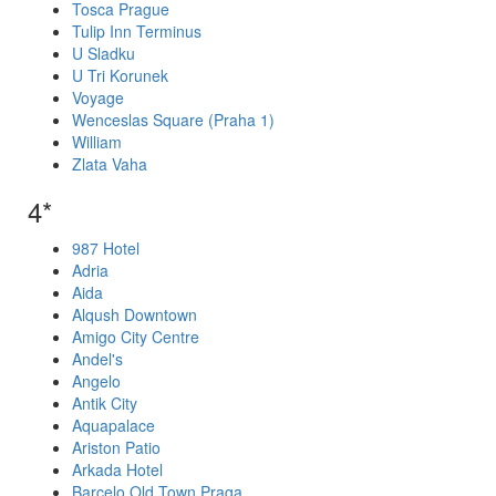
Tosca Prague
Tulip Inn Terminus
U Sladku
U Tri Korunek
Voyage
Wenceslas Square (Praha 1)
William
Zlata Vaha
4*
987 Hotel
Adria
Aida
Alqush Downtown
Amigo City Centre
Andel's
Angelo
Antik City
Aquapalace
Ariston Patio
Arkada Hotel
Barcelo Old Town Praga