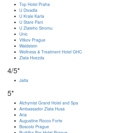
Top Hotel Praha
U Divadla
U Krale Karla
U Stare Pani
U Zlateho Stromu
Unic
Vitkov Prague
Waldstein
Wellness & Treatment Hotel GHC
Zlata Hvezda
4/5*
Jalta
5*
Alchymist Grand Hotel and Spa
Ambassador Zlata Husa
Aria
Augustine Rocco Forte
Boscolo Prague
Buddha Bar Hotel Prague