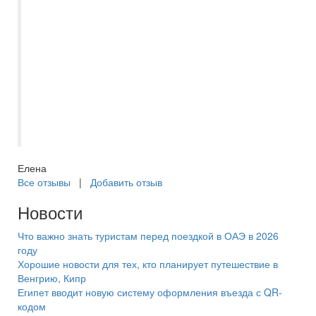
Добрый день. Ездили в тур Северная
Венеция + Карелия через Самараинтур.
Менеджер Миронова Евгения. Все
документы оформлены мгновенно. Все
четко, быстро, на все наши вопросы
получили консультацию и помощь.
Большое спасибо за четкую организацию.
Надеемся на скорую встречу.
Елена
Все отзывы
|
Добавить отзыв
Новости
Что важно знать туристам перед поездкой в ОАЭ в 2026
году
Хорошие новости для тех, кто планирует путешествие в
Венгрию, Кипр
Египет вводит новую систему оформления въезда с QR-
кодом