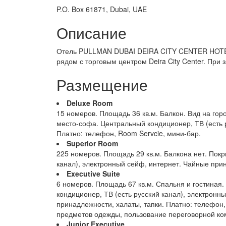
P.O. Box 61871, Dubai, UAE
Описание
Отель PULLMAN DUBAI DEIRA CITY CENTER HOTEL 
рядом с торговым центром Deira City Center. При
Размещение
Deluxe Room
15 номеров. Площадь 36 кв.м. Балкон. Вид на гор
место-софа. Центральный кондиционер, ТВ (есть 
Платно: телефон, Room Servcie, мини-бар.
Superior Room
225 номеров. Площадь 29 кв.м. Балкона нет. Покр
канал), электронный сейф, интернет. Чайные при
Executive Suite
6 номеров. Площадь 67 кв.м. Спальня и гостиная
кондиционер, ТВ (есть русский канал), электронн
принадлежности, халаты, тапки. Платно: телефон,
предметов одежды, пользование переговорной ком
Junior Executive