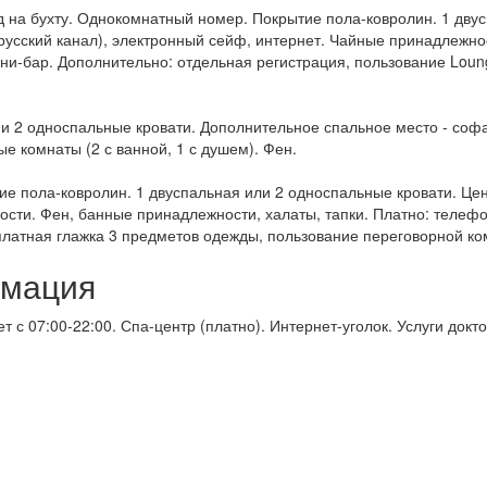
ид на бухту. Однокомнатный номер. Покрытие пола-ковролин. 1 дву
русский канал), электронный сейф, интернет. Чайные принадлежно
ини-бар. Дополнительно: отдельная регистрация, пользование Lou
я и 2 односпальные кровати. Дополнительное спальное место - соф
ые комнаты (2 с ванной, 1 с душем). Фен.
ие пола-ковролин. 1 двуспальная или 2 односпальные кровати. Цен
сти. Фен, банные принадлежности, халаты, тапки. Платно: телефо
платная глажка 3 предметов одежды, пользование переговорной ком
рмация
т с 07:00-22:00. Спа-центр (платно). Интернет-уголок. Услуги докт