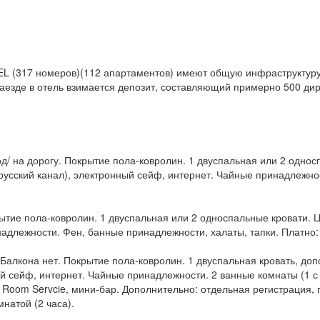
(317 номеров)(112 апартаментов) имеют общую инфраструктуру. 
 заезде в отель взимается депозит, составляющий примерно 500 дир
од/ на дорогу. Покрытие пола-ковролин. 1 двуспальная или 2 одно
русский канал), электронный сейф, интернет. Чайные принадлежнос
ытие пола-ковролин. 1 двуспальная или 2 односпальные кровати. 
надлежности. Фен, банные принадлежности, халаты, тапки. Платно:
. Балкона нет. Покрытие пола-ковролин. 1 двуспальная кровать, д
ый сейф, интернет. Чайные принадлежности. 2 ванные комнаты (1 с
 Room Servcie, мини-бар. Дополнительно: отдельная регистрация, 
натой (2 часа).