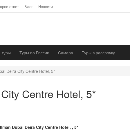
прос-ответ
Блог
Новости
 туры
Туры по России
Самара
Туры в рассрочку
ai Deira City Centre Hotel, 5*
City Centre Hotel, 5*
llman Dubai Deira City Centre Hotel, , 5*