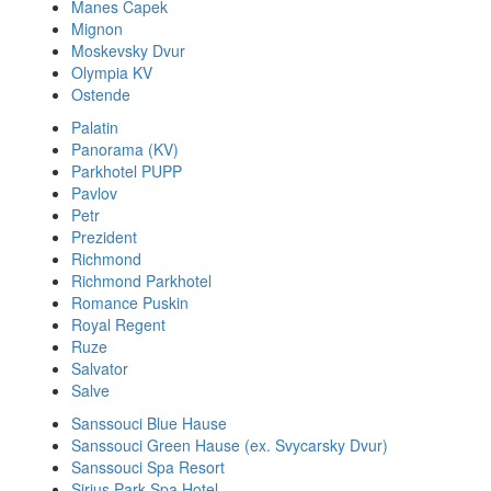
Manes Capek
Mignon
Moskevsky Dvur
Olympia KV
Ostende
Palatin
Panorama (KV)
Parkhotel PUPP
Pavlov
Petr
Prezident
Richmond
Richmond Parkhotel
Romance Puskin
Royal Regent
Ruze
Salvator
Salve
Sanssouci Blue Hause
Sanssouci Green Hause (ex. Svycarsky Dvur)
Sanssouci Spa Resort
Sirius Park Spa Hotel