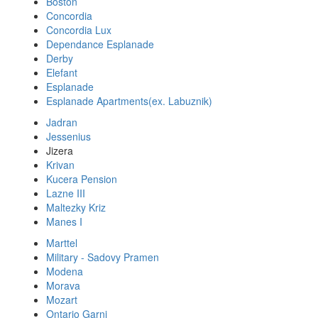
Boston
Concordia
Concordia Lux
Dependance Esplanade
Derby
Elefant
Esplanade
Esplanade Apartments(ex. Labuznik)
Jadran
Jessenius
Jizera
Krivan
Kucera Pension
Lazne III
Maltezky Kriz
Manes I
Marttel
Military - Sadovy Pramen
Modena
Morava
Mozart
Ontario Garni