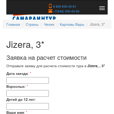
8 800 600-40-61
Показа
+7(846) 300-45-00
скрыть
меню
Главная
Страны
Чехия
Карловы Вары
Jizera, 3*
Jizera, 3*
Заявка на расчет стоимости
Отправьте заявку для расчета стоимости тура в
Jizera, , 3*
Дата заезда
:
*
Взрослых
:
*
Детей до 12 лет
:
Ваше имя
:
*