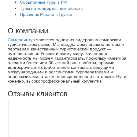
Событийные туры в РФ
Туры на концерты, чемпионаты
Праздник Ртвели в Грузии
О компании
Самараинтур
является одним из лидеров на самарском
туристическом рынке. Мы предлагаем нашим клиентам и
партнерам качественный туристический продукт —
путешествия по России и всему миру. Качество и
надежность мы можем гарантировать, поскольку имеем за
плечами более чем 30-летний опыт работы, прямые
долгосрочные и отработанные контакты с ведущими
международными и российскими туроператорами и
перевозчиками, а также непосредственно с отелями. Ну, и,
конечно, высокопрофессиональный коллектив.
Отзывы клиентов
Всей семьей приобретаем туры в
Самараинтур уже более 15 лет, никогда
не обращались в другие агентства.
Неизменно качественный сервис,