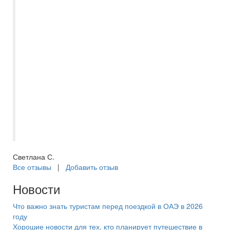
профессиональный подход к
организации поездки, всегда уверены,
что наш отдых пройдет качественно и без
организационных накладок. Вернулись из
поездки на майские праздники из Турции,
оформлением нашего тура занималась
Кристина Горбань. Кристина всегда была
на связи и оперативно отвечала на наши
вопросы. Оформляли поездку и оплату
онлайн, не пришлось тратить время на
визит в офис, что также очень удобно.
Светлана С.
Все отзывы
|
Добавить отзыв
Новости
Что важно знать туристам перед поездкой в ОАЭ в 2026
году
Хорошие новости для тех, кто планирует путешествие в