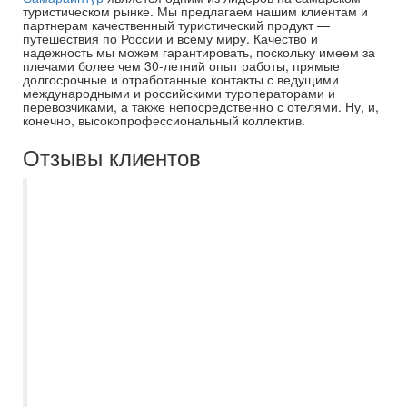
туристическом рынке. Мы предлагаем нашим клиентам и
партнерам качественный туристический продукт —
путешествия по России и всему миру. Качество и
надежность мы можем гарантировать, поскольку имеем за
плечами более чем 30-летний опыт работы, прямые
долгосрочные и отработанные контакты с ведущими
международными и российскими туроператорами и
перевозчиками, а также непосредственно с отелями. Ну, и,
конечно, высокопрофессиональный коллектив.
Отзывы клиентов
Уже, наверное, пятый год ездим только с
Самараинтур. И в очередной раз восторг.
Ездили в Беларусь всей семьей,
вчетвером. Турагент Оксана Давыдова
прислала варианты тура, помогла
заброниовать билеты и тур. Все
дистанционно, очень удобно. В самом
туре все прошло отлично: достойные
гостиницы, питание, экскурсии- все на
отлично. В очередной раз убедились, что