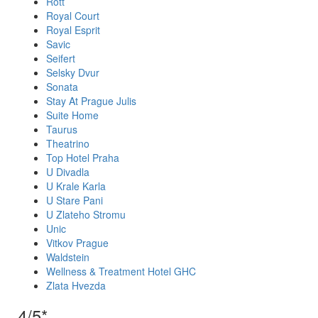
Rott
Royal Court
Royal Esprit
Savic
Seifert
Selsky Dvur
Sonata
Stay At Prague Julis
Suite Home
Taurus
Theatrino
Top Hotel Praha
U Divadla
U Krale Karla
U Stare Pani
U Zlateho Stromu
Unic
Vitkov Prague
Waldstein
Wellness & Treatment Hotel GHC
Zlata Hvezda
4/5*