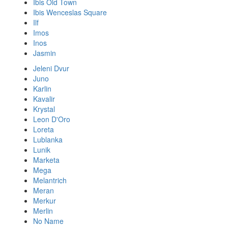
Ibis Old Town
Ibis Wenceslas Square
Ilf
Imos
Inos
Jasmin
Jeleni Dvur
Juno
Karlin
Kavalir
Krystal
Leon D'Oro
Loreta
Lublanka
Lunik
Marketa
Mega
Melantrich
Meran
Merkur
Merlin
No Name