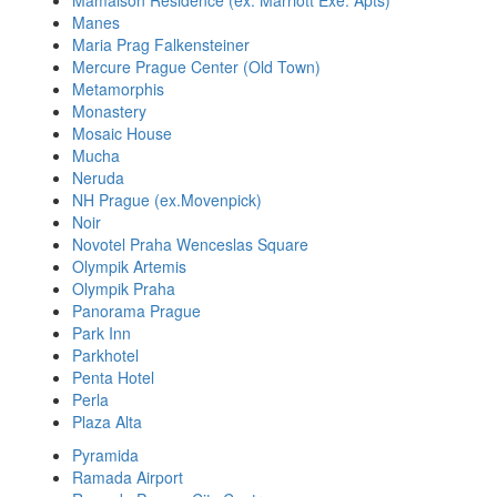
Mamaison Residence (ex. Marriott Exe. Apts)
Manes
Maria Prag Falkensteiner
Mercure Prague Center (Old Town)
Metamorphis
Monastery
Mosaic House
Mucha
Neruda
NH Prague (ex.Movenpick)
Noir
Novotel Praha Wenceslas Square
Olympik Artemis
Olympik Praha
Panorama Prague
Park Inn
Parkhotel
Penta Hotel
Perla
Plaza Alta
Pyramida
Ramada Airport