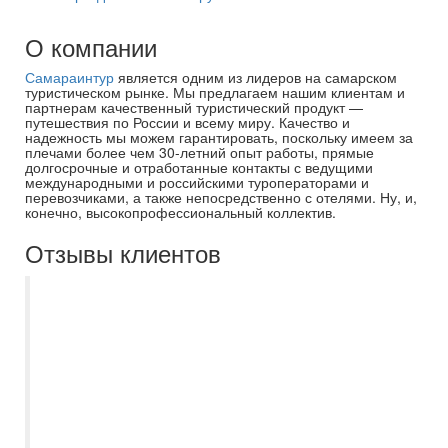
О компании
Самараинтур
является одним из лидеров на самарском
туристическом рынке. Мы предлагаем нашим клиентам и
партнерам качественный туристический продукт —
путешествия по России и всему миру. Качество и
надежность мы можем гарантировать, поскольку имеем за
плечами более чем 30-летний опыт работы, прямые
долгосрочные и отработанные контакты с ведущими
международными и российскими туроператорами и
перевозчиками, а также непосредственно с отелями. Ну, и,
конечно, высокопрофессиональный коллектив.
Отзывы клиентов
Всей семьей приобретаем туры в
Самараинтур уже более 15 лет, никогда
не обращались в другие агентства.
Неизменно качественный сервис,
профессиональный подход к
организации поездки, всегда уверены,