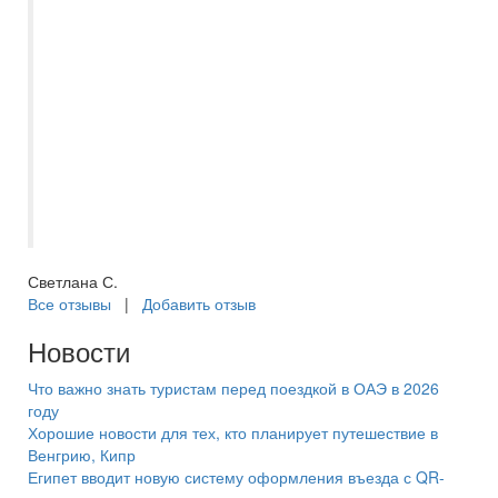
что наш отдых пройдет качественно и без
организационных накладок. Вернулись из
поездки на майские праздники из Турции,
оформлением нашего тура занималась
Кристина Горбань. Кристина всегда была
на связи и оперативно отвечала на наши
вопросы. Оформляли поездку и оплату
онлайн, не пришлось тратить время на
визит в офис, что также очень удобно.
Светлана С.
Все отзывы
|
Добавить отзыв
Новости
Что важно знать туристам перед поездкой в ОАЭ в 2026
году
Хорошие новости для тех, кто планирует путешествие в
Венгрию, Кипр
Египет вводит новую систему оформления въезда с QR-