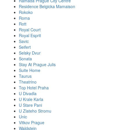
Ramada Prague City Centre
Residence Belgicka Mamaison
Rokoko
Roma
Rott
Royal Court
Royal Esprit
Savic
Seifert
Selsky Dvur
Sonata
Stay At Prague Julis
Suite Home
Taurus
Theatrino
Top Hotel Praha
U Divadla
U Krale Karla
U Stare Pani
U Zlateho Stromu
Unic
Vitkov Prague
Waldstein