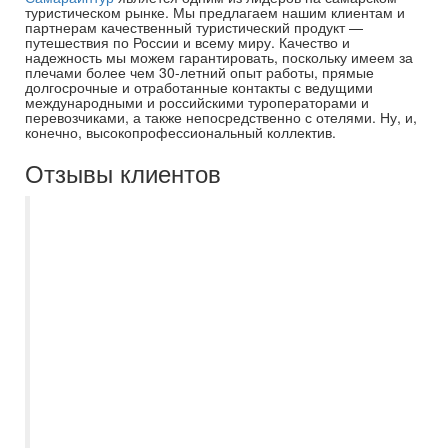
туристическом рынке. Мы предлагаем нашим клиентам и
партнерам качественный туристический продукт —
путешествия по России и всему миру. Качество и
надежность мы можем гарантировать, поскольку имеем за
плечами более чем 30-летний опыт работы, прямые
долгосрочные и отработанные контакты с ведущими
международными и российскими туроператорами и
перевозчиками, а также непосредственно с отелями. Ну, и,
конечно, высокопрофессиональный коллектив.
Отзывы клиентов
О существовании турфирмы
Самараинтур знаю давно. Хорошо что на
сайте есть возможность самостоятельно
выбрать тур по подходящим человеку
параметрам. В этом году решила
воспользоваться данной услугой
бронирования. Мне тут же перезвонила
сотрудница Маркеева Евгения,
обговорили все вопросы, и моя заявка
была отправлена на бронирование.