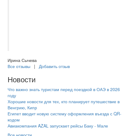
Бронь подтвердили сразу же. А за три
дня до вылета Евгения мне позвонила, и
прислала все документы на мою
электронную почту. Отдых прошёл
хорошо, мне всё понравилось. Спасибо
Самараинтур.
Ирина Сычева
Все отзывы
|
Добавить отзыв
Новости
Что важно знать туристам перед поездкой в ОАЭ в 2026
году
Хорошие новости для тех, кто планирует путешествие в
Венгрию, Кипр
Египет вводит новую систему оформления въезда с QR-
кодом
Авиакомпания AZAL запускает рейсы Баку - Мале
Все новости