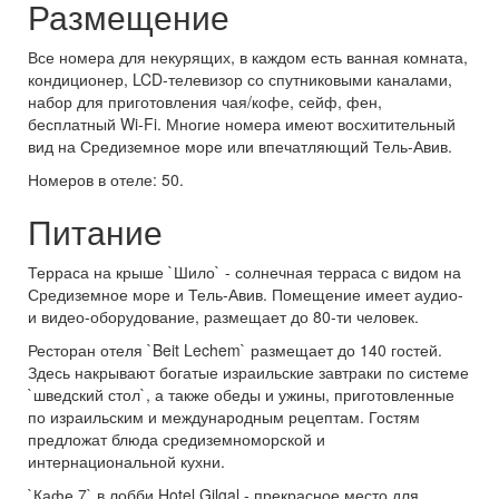
Размещение
Все номера для некурящих, в каждом есть ванная комната,
кондиционер, LCD-телевизор со спутниковыми каналами,
набор для приготовления чая/кофе, сейф, фен,
бесплатный Wi-Fi. Многие номера имеют восхитительный
вид на Средиземное море или впечатляющий Тель-Авив.
Номеров в отеле: 50.
Питание
Терраса на крыше `Шило` - солнечная терраса с видом на
Средиземное море и Тель-Авив. Помещение имеет аудио-
и видео-оборудование, размещает до 80-ти человек.
Ресторан отеля `Beit Lechem` размещает до 140 гостей.
Здесь накрывают богатые израильские завтраки по системе
`шведский стол`, а также обеды и ужины, приготовленные
по израильским и международным рецептам. Гостям
предложат блюда средиземноморской и
интернациональной кухни.
`Кафе 7` в лобби Hotel Gilgal - прекрасное место для