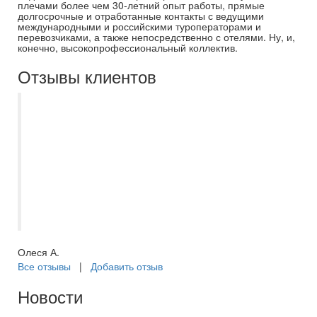
плечами более чем 30-летний опыт работы, прямые
долгосрочные и отработанные контакты с ведущими
международными и российскими туроператорами и
перевозчиками, а также непосредственно с отелями. Ну, и,
конечно, высокопрофессиональный коллектив.
Отзывы клиентов
Неоднократно пользовалась услугами
компании для организации своего
отдыха, всегда быстро, четко и с
погружением в детали заказа. Оплата
частями, сопровождение в прездке,
возможность выбрать доп опции при
перелёте
Олеся А.
Все отзывы
|
Добавить отзыв
Новости