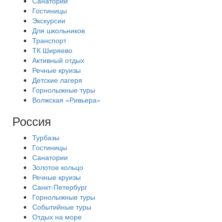
Санатории
Гостиницы
Экскурсии
Для школьников
Транспорт
ТК Ширяево
Активный отдых
Речные круизы
Детские лагеря
Горнолыжные туры
Волжская «Ривьера»
Россия
Турбазы
Гостиницы
Санатории
Золотое кольцо
Речные круизы
Санкт-Петербург
Горнолыжные туры
Событийные туры
Отдых на море