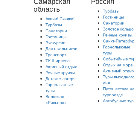
Самарская
Россия
область
Турбазы
Гостиницы
Акции! Скидки!
Санатории
Турбазы
Золотое кольцо
Санатории
Речные круизы
Гостиницы
Санкт-Петербур
Экскурсии
Горнолыжные
Для школьников
туры
Транспорт
Событийные ту
ТК Ширяево
Отдых на море
Активный отдых
Активный отды
Речные круизы
Туры выходног
Детские лагеря
дня
Горнолыжные
Путешествие н
туры
турпоезде
Волжская
Автобусные ту
«Ривьера»