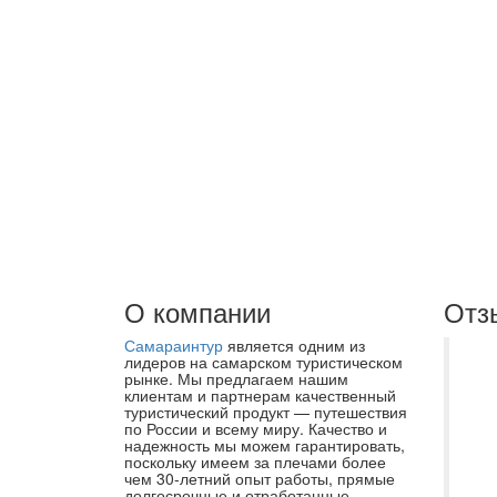
О компании
Отз
Самараинтур
является одним из
От
лидеров на самарском туристическом
рынке. Мы предлагаем нашим
ор
клиентам и партнерам качественный
туристический продукт — путешествия
це
по России и всему миру. Качество и
ту
надежность мы можем гарантировать,
поскольку имеем за плечами более
со
чем 30-летний опыт работы, прямые
долгосрочные и отработанные