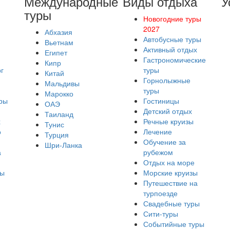
Международные
Виды отдыха
У
туры
Новогодние туры
2027
Абхазия
Автобусные туры
Вьетнам
Активный отдых
Египет
Гастрономические
Кипр
г
туры
Китай
Горнолыжные
Мальдивы
туры
Марокко
ры
Гостиницы
ОАЭ
Детский отдых
Таиланд
х
Речные круизы
Тунис
о
Лечение
Турция
Обучение за
Шри-Ланка
а
рубежом
Отдых на море
ры
Морские круизы
Путешествие на
турпоезде
Свадебные туры
Сити-туры
Событийные туры