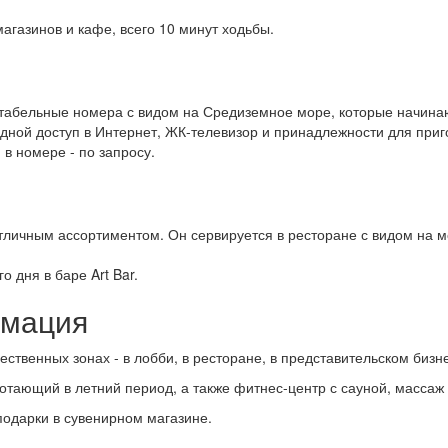
агазинов и кафе, всего 10 минут ходьбы.
ртабельные номера с видом на Средиземное море, которые начина
ной доступ в Интернет, ЖК-телевизор и принадлежности для приго
в номере - по запросу.
отличным ассортиментом. Он сервируется в ресторане с видом на м
о дня в баре Art Bar.
рмация
ественных зонах - в лобби, в ресторане, в представительском биз
тающий в летний период, а также фитнес-центр с сауной, массаж 
подарки в сувенирном магазине.