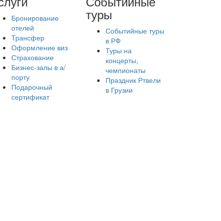
слуги
Событийные
туры
Бронирование
отелей
Событийные туры
Трансфер
в РФ
Оформление виз
Туры на
Страхование
концерты,
Бизнес-залы в а/
чемпионаты
порту
Праздник Ртвели
Подарочный
в Грузии
сертификат