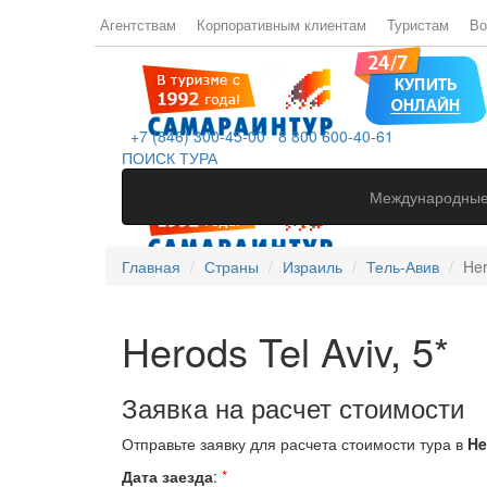
Агентствам
Корпоративным клиентам
Туристам
Во
+7 (846) 300-45-00
8 800 600-40-61
ПОИСК ТУРА
Международные
Главная
Страны
Израиль
Тель-Авив
Her
Herods Tel Aviv, 5*
Заявка на расчет стоимости
Отправьте заявку для расчета стоимости тура в
He
Дата заезда
:
*