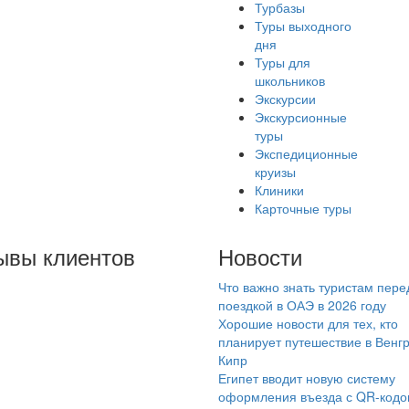
Турбазы
Туры выходного
дня
Туры для
школьников
Экскурсии
Экскурсионные
туры
Экспедиционные
круизы
Клиники
Карточные туры
ывы клиентов
Новости
Что важно знать туристам пере
личная компания и
поездкой в ОАЭ в 2026 году
ганизация отдыха в
Хорошие новости для тех, кто
лом. Несколько моих
планирует путешествие в Венг
Кипр
ров подбирала и
Египет вводит новую систему
провождала Дробова
оформления въезда с QR-код