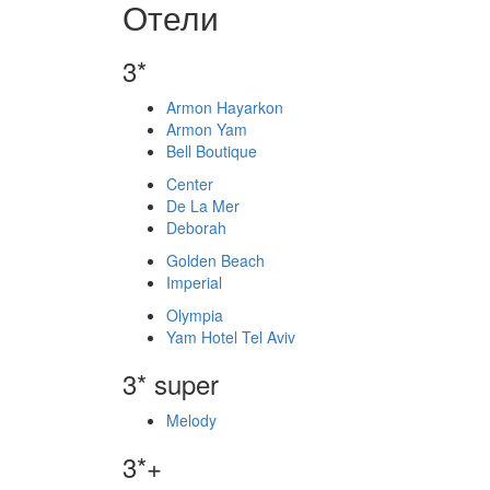
Отели
3*
Armon Hayarkon
Armon Yam
Bell Boutique
Center
De La Mer
Deborah
Golden Beach
Imperial
Olympia
Yam Hotel Tel Aviv
3* super
Melody
3*+