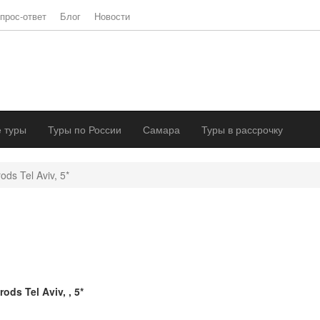
прос-ответ
Блог
Новости
 туры
Туры по России
Самара
Туры в рассрочку
ods Tel Aviv, 5*
rods Tel Aviv, , 5*