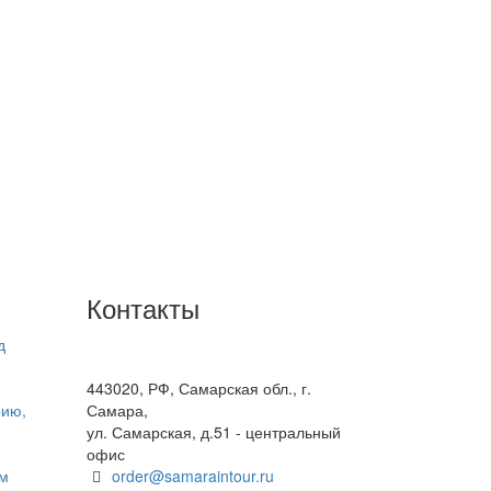
Контакты
д
+7(846) 300-45-00
8 800 600 40 61
443020, РФ, Самарская обл., г.
рию,
Самара,
ул. Самарская, д.51 - центральный
офис
ом
order@samaraintour.ru