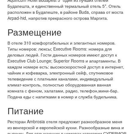
Aquincum Hotel Budapest 5* один из лучших отелей
Будапешта, и единственный термальный отель 5*. Отель
расположен в Будапеште, в районе Buda, справа от моста
Аrpad-hid, напротив прекрасного острова Маргита.
Размещение
В отеле 310 комфортабельных и элегантных номеров.
Типы номеров: люксы; Executive Rooms: номера для
деловых людей. Гости данных номеров имеют доступ к
Executive Club Lounge; Superior Rooms и апартаменты. В
каждом номере есть: высокоскоростной доступ в интернет,
чайник и кофеварка, электронный сейф, спутниковое
телевидение с платными каналами, индивидуальный
климат-контроль, полностью оборудованная ванная
комната с феном, халатами, радио, телефон,мини-бар.
Подача еды с напитками в номер и служба будильника.
Питание
Ресторан Ambrosia отеля предложит разнообразное меня
из венгерской и европейской кухни. Разнообразные вина и
выпечку. Для отдыхающих в номерах категории СУПЕРИОР