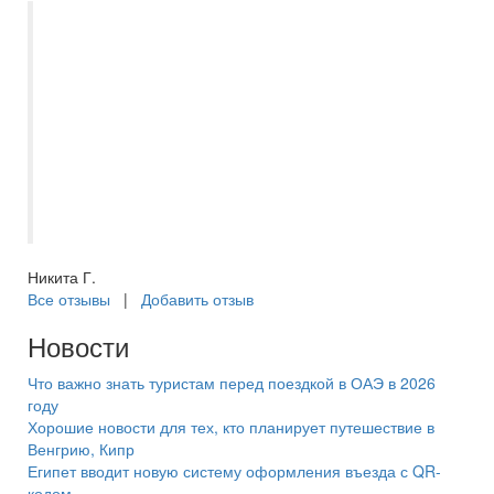
Хочу выразить благодарность Захаровой
Екатерине, организация нашего отдыха в
Тольятти прошло на очень высоком
уровне. Вся программа было пройдена
без помарок, а Екатерина мгновенно
реагировала на наши пожелания и
возникающие неурядицы. Спасибо за
отличный отдых!
Никита Г.
Все отзывы
|
Добавить отзыв
Новости
Что важно знать туристам перед поездкой в ОАЭ в 2026
году
Хорошие новости для тех, кто планирует путешествие в
Венгрию, Кипр
Египет вводит новую систему оформления въезда с QR-
кодом