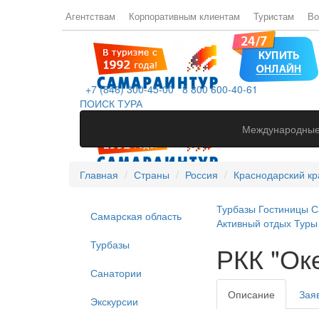
Агентствам
Корпоративным клиентам
Туристам
Во
+7 (846) 300-45-00
8 800 600-40-61
ПОИСК ТУРА
Международные
Главная
Страны
Россия
Краснодарский кр
Турбазы
Гостиницы
С
Самарская область
Активный отдых
Туры
Турбазы
РКК "Оке
Санатории
Описание
Зая
Экскурсии