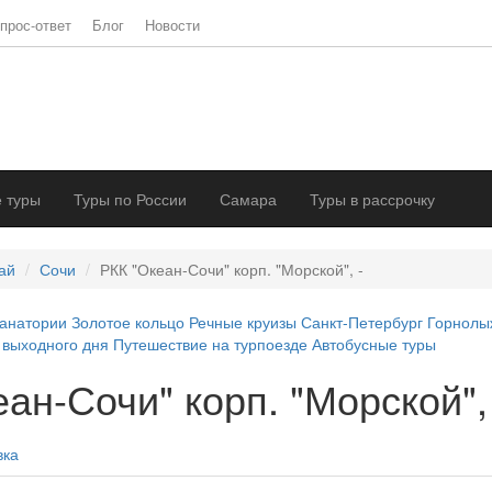
прос-ответ
Блог
Новости
 туры
Туры по России
Самара
Туры в рассрочку
ай
Сочи
РКК "Океан-Сочи" корп. "Морской", -
анатории
Золотое кольцо
Речные круизы
Санкт-Петербург
Горнолы
 выходного дня
Путешествие на турпоезде
Автобусные туры
ан-Сочи" корп. "Морской",
вка