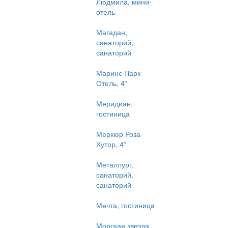
Людмила, мини-
отель
Магадан,
санаторий,
санаторий
Маринс Парк
Отель, 4*
Меридиан,
гостиница
Меркюр Роза
Хутор, 4*
Металлург,
санаторий,
санаторий
Мечта, гостиница
Морская звезда,