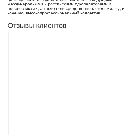
международными и российскими туроператорами и
перевозчиками, а также непосредственно с отелями. Ну, и,
конечно, высокопрофессиональный коллектив.
Отзывы клиентов
Добрый день! Хочу написать отзыв о
поездке в Дубай! Купили тур в
Самараинтур, офис Мегасити Прилетели
встретили на комфортабельных
автобусах , встреча с гидом прошла
замечательно , общительный Тимур , все
нам объяснил , рассказал, дал советы (
так, как мы первый раз в ОАЭ) Экскурсии
брали у Анекс тура , так хотели
русскоговорящих гидов . Все было
прекрасно. Но начался ирано-
израильский конфликт было страшно , но
никакой паники Дубай продолжал жить