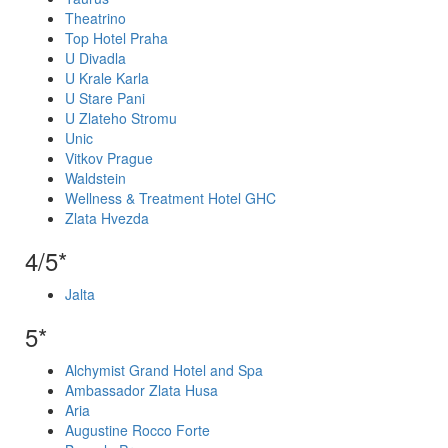
Theatrino
Top Hotel Praha
U Divadla
U Krale Karla
U Stare Pani
U Zlateho Stromu
Unic
Vitkov Prague
Waldstein
Wellness & Treatment Hotel GHC
Zlata Hvezda
4/5*
Jalta
5*
Alchymist Grand Hotel and Spa
Ambassador Zlata Husa
Aria
Augustine Rocco Forte