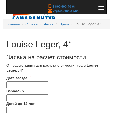
8 800 600-40-61
Показа
+7(846) 300-45-00
скрыть
меню
Главная
Страны
Чехия
Прага
Louise Leger, 4*
Louise Leger, 4*
Заявка на расчет стоимости
Отправьте заявку для расчета стоимости тура в
Louise
Leger, , 4*
Дата заезда
:
*
Взрослых
:
*
Детей до 12 лет
: