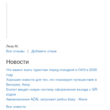
Спасибо за организацию поездки на
обучение на Мальту! Грамотный и четкий
подход к оформлению документов.
Поездка прошла на ура! Спасибо за
незабываемые впечатления!
Лиза М.
Все отзывы
|
Добавить отзыв
Новости
Что важно знать туристам перед поездкой в ОАЭ в 2026
году
Хорошие новости для тех, кто планирует путешествие в
Венгрию, Кипр
Египет вводит новую систему оформления въезда с QR-
кодом
Авиакомпания AZAL запускает рейсы Баку - Мале
Все новости