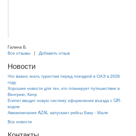
Пакет был полный различными явствами.
Вообщем всем рекомендую, как съездить
в Белорусь, так и работать с
СамараИнтур. Отдельное спасибо
нашему менеджеру Дробовой Ирине!!!
Галина Б.
Все отзывы
|
Добавить отзыв
Новости
Что важно знать туристам перед поездкой в ОАЭ в 2026
году
Хорошие новости для тех, кто планирует путешествие в
Венгрию, Кипр
Египет вводит новую систему оформления въезда с QR-
кодом
Авиакомпания AZAL запускает рейсы Баку - Мале
Все новости
Контакты