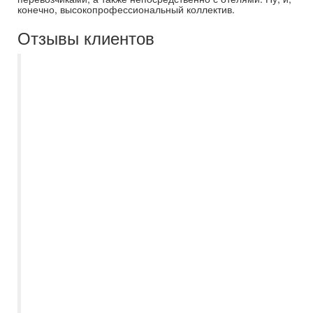
конечно, высокопрофессиональный коллектив.
Отзывы клиентов
С Самараинтур отдыхаем с 2017 года.
Наш личный менеджер Дробова Ирина.
Менеджер от Бога: на все вопросы
ответит, порекомендует, все документы
оформляются во время. Последняя
поездка была этим летом в Белорусию, в
город Минск, Президент отель.
Шикарный отель, завтраки на любой
вкус. Уборка в номерах каждый день,
смена постельного белья через день,
бесплатеый бассейн, сауна, хамам. На
рессепшене очаровательные,
приветливые ресепшеонисты. Ездили в
тур ранним утром, заказали ланч-бокс.