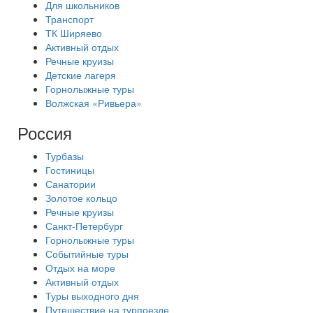
Для школьников
Транспорт
ТК Ширяево
Активный отдых
Речные круизы
Детские лагеря
Горнолыжные туры
Волжская «Ривьера»
Россия
Турбазы
Гостиницы
Санатории
Золотое кольцо
Речные круизы
Санкт-Петербург
Горнолыжные туры
Событийные туры
Отдых на море
Активный отдых
Туры выходного дня
Путешествие на турпоезде