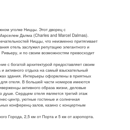
жном уголке Ниццы. Этот дворец с
Марселем Далма (Charles and Marcel Dalmas).
имечательностей Ниццы, что неизменно притягивает
ания отель заслужил репутацию элегантного и
 Ривьеру, и по своим возможностям превосходит
ние с богатой архитектурой предоставляет своим
 и активного отдыха на самый взыскательный
тажах здания. Интерьеры оформлены в приятных
 для отеля. В большей части номеров имеются
риверженцы активного образа жизни, деловые
по душе. Сердцем отеля является третий этаж
нес-центр, уютные гостиные и солнечная
ьных конференц-залов, казино с концертным
о Города, 2,5 км от Порта и 5 км от аэропорта.