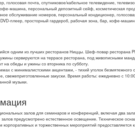
, голосовая почта, спутниковое/кабельное телевидение, телевизо
кофе-машина, персональный депозитный сейф, косметическая продук
очное обслуживание номеров, персональный кондиционер, голосовая
и DVD-плеер, просторный гардероб, рабочая зона, бар, кофе-маши
щийся одним из лучших ресторанов Ниццы. Шеф-повар ресторана Ph
 ужины сервируются на террасе ресторана, под живописными манд
т на обеды и ужины со вторника по субботу.
ммах с минималистскими акцентами, - тихий уголок безмятежного 
е, свежеприготовленные закуски. Время работы: ежедневно с 10:00
анной музыки.
рмация
иональных залов для семинаров и конференций, включая два зала
е залов предусмотрено естественное освещение. Техническое осн
ам корпоративных и торжественных мероприятий предоставляется 