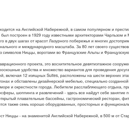
находится на Английской Набережной, в самом популярном и прести
был построен в 1929 году известными архитекторами Чарльзом и 
го в двух шагах от красот Лазурного побережья и многих достопр
ального и международного масштаба. За 80 лет своего существов
из символов Ниццы, воротами во Французские Альпы и Французскую
таврационного проекта, это восхитительное девятиэтажное сооруже
оскошные удобства и множество вариантов для проведения досуга
ей, включая 12 изящных Suites, расположены на шести верхних э
тонах и обставлены дизайнерской мебелью, специально созданной
а море и окрестности города. Любители расслабляющего отдыха, п
сферы, шоппинга и развлечений - здесь все найдут себе занятие 
открытый плавательные бассейны, гастрономический ресторан, фит
ится также семь хорошо оборудованных, просторных и функционал
т Ниццы - на знаменитой Английской Набережной, в 500 м от Старог