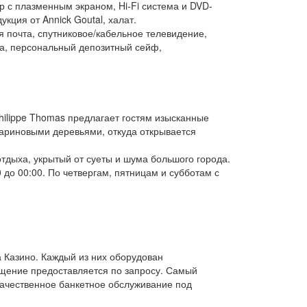
р с плазменным экраном, Hi-Fi система и DVD-
ция от Annick Goutal, халат.
 почта, спутниковое/кабельное телевидение,
на, персональный депозитный сейф,
ilippe Thomas предлагает гостям изысканные
ариновыми деревьями, откуда открывается
отдыха, укрытый от суеты и шума большого города.
 до 00:00. По четвергам, пятницам и субботам с
 Казино. Каждый из них оборудован
ащение предоставляется по запросу. Самый
качественное банкетное обслуживание под