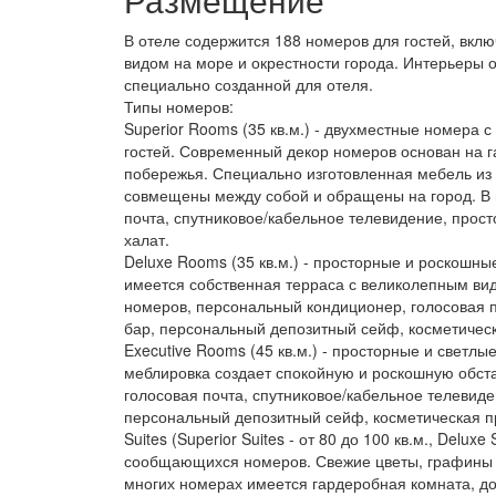
В отеле содержится 188 номеров для гостей, вклю
видом на море и окрестности города. Интерьеры
специально созданной для отеля.
Типы номеров:
Superior Rooms (35 кв.м.) - двухместные номера 
гостей. Современный декор номеров основан на 
побережья. Специально изготовленная мебель из
совмещены между собой и обращены на город. В 
почта, спутниковое/кабельное телевидение, прост
халат.
Deluxe Rooms (35 кв.м.) - просторные и роскошн
имеется собственная терраса с великолепным вид
номеров, персональный кондиционер, голосовая п
бар, персональный депозитный сейф, косметическа
Executive Rooms (45 кв.м.) - просторные и свет
меблировка создает спокойную и роскошную обста
голосовая почта, спутниковое/кабельное телевиде
персональный депозитный сейф, косметическая про
Suites (Superior Suites - от 80 до 100 кв.м., Del
сообщающихся номеров. Свежие цветы, графины с
многих номерах имеется гардеробная комната, д