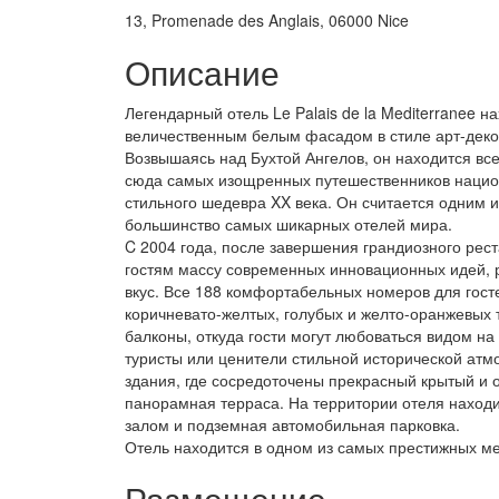
13, Promenade des Anglais, 06000 Nice
Описание
Легендарный отель Le Palais de la Mediterranee 
величественным белым фасадом в стиле арт-деко 
Возвышаясь над Бухтой Ангелов, он находится все
сюда самых изощренных путешественников национ
стильного шедевра XX века. Он считается одним 
большинство самых шикарных отелей мира.
C 2004 года, после завершения грандиозного рес
гостям массу современных инновационных идей, р
вкус. Все 188 комфортабельных номеров для гост
коричневато-желтых, голубых и желто-оранжевых 
балконы, откуда гости могут любоваться видом н
туристы или ценители стильной исторической атмо
здания, где сосредоточены прекрасный крытый и 
панорамная терраса. На территории отеля наход
залом и подземная автомобильная парковка.
Отель находится в одном из самых престижных мес
Размещение