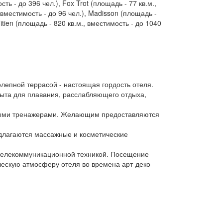
ть - до 396 чел.), Fox Trot (площадь - 77 кв.м.,
, вместимость - до 96 чел.), Madisson (площадь -
itien (площадь - 820 кв.м., вместимость - до 1040
епной террасой - настоящая гордость отеля.
рыта для плавания, расслабляющего отдыха,
вными тренажерами. Желающим предоставляются
едлагаются массажные и косметические
 телекоммуникационной техникой. Посещение
ическую атмосферу отеля во времена арт-деко