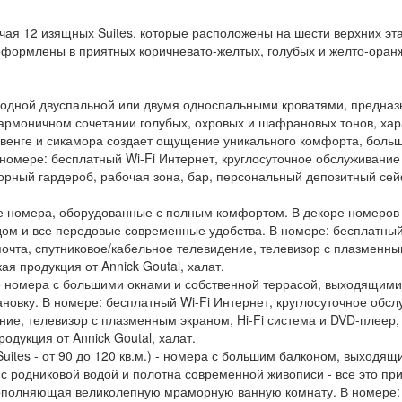
чая 12 изящных Suites, которые расположены на шести верхних эт
 оформлены в приятных коричневато-желтых, голубых и желто-оран
с одной двуспальной или двумя односпальными кроватями, предназ
гармоничном сочетании голубых, охровых и шафрановых тонов, ха
 венге и сикамора создает ощущение уникального комфорта, больш
номере: бесплатный Wi-Fi Интернет, круглосуточное обслуживание
орный гардероб, рабочая зона, бар, персональный депозитный сейф
ые номера, оборудованные с полным комфортом. В декоре номеров 
ом и все передовые современные удобства. В номере: бесплатный 
очта, спутниковое/кабельное телевидение, телевизор с плазменны
я продукция от Annick Goutal, халат.
лые номера с большими окнами и собственной террасой, выходящими
новку. В номере: бесплатный Wi-Fi Интернет, круглосуточное обс
ние, телевизор с плазменным экраном, Hi-Fi система и DVD-плеер,
дукция от Annick Goutal, халат.
uxe Suites - от 90 до 120 кв.м.) - номера с большим балконом, выход
 родниковой водой и полотна современной живописи - все это при
ополняющая великолепную мраморную ванную комнату. В номере: б