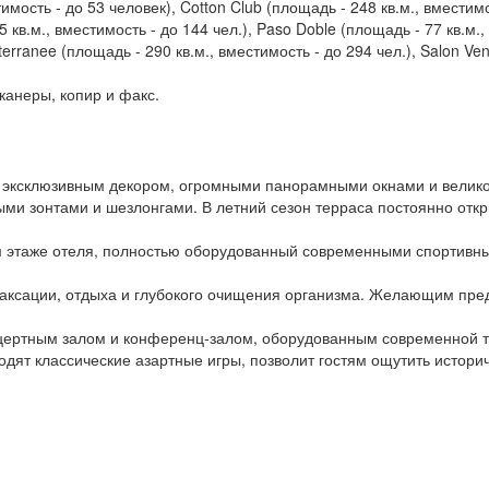
мость - до 53 человек), Cotton Club (площадь - 248 кв.м., вместимос
5 кв.м., вместимость - до 144 чел.), Paso Doble (площадь - 77 кв.м.
terranee (площадь - 290 кв.м., вместимость - до 294 чел.), Salon Ven
канеры, копир и факс.
эксклюзивным декором, огромными панорамными окнами и великол
ыми зонтами и шезлонгами. В летний сезон терраса постоянно отк
м этаже отеля, полностью оборудованный современными спорти
елаксации, отдыха и глубокого очищения организма. Желающим пр
онцертным залом и конференц-залом, оборудованным современной
одят классические азартные игры, позволит гостям ощутить истор