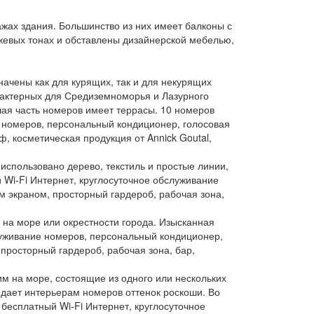
ажах здания. Большинство из них имеет балконы с
жевых тонах и обставлены дизайнерской мебелью,
начены как для курящих, так и для некурящих
рактерных для Средиземноморья и Лазурного
ая часть номеров имеет террасы. 10 номеров
 номеров, персональный кондиционер, голосовая
, косметическая продукция от Annick Goutal,
использовано дерево, текстиль и простые линии,
Wi-Fi Интернет, круглосуточное обслуживание
м экраном, просторный гардероб, рабочая зона,
 на море или окрестности города. Изысканная
луживание номеров, персональный кондиционер,
 просторный гардероб, рабочая зона, бар,
ящим на море, состоящие из одного или нескольких
дает интерьерам номеров оттенок роскоши. Во
есплатный Wi-Fi Интернет, круглосуточное