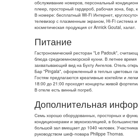
обслуживание номеров, персональный кондиционер
плеер, просторный гардероб, рабочая зона, бар, 
В номере: бесплатный Wi-Fi Интернет, круглосут
телевизор с плазменным экраном, Hi-Fi система 
косметическая продукция от Annick Goutal, халат.
Питание
Гастрономический ресторан "Le Padouk", считаю
блюда средиземноморской кухни. В летнее время
захватывающий вид на Бухту Ангелов. Отель откры
Бар "Pingala", оформленный в теплых цветовых га
Гостям предлагаются креативные коктейли и легки
18:00 до 21:00 проходят концерты живой фортепи
В отеле есть винный погреб.
Дополнительная инфо
Семь хорошо оборудованных, просторных и функц
кондиционерами и звукоизоляцией, в большинств
большой зал вмещает до 1040 человек. Участник
руководством шеф-повара Philippe Thomas.