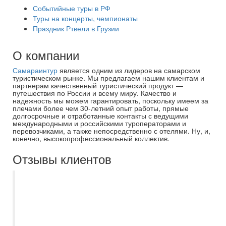
Событийные туры в РФ
Туры на концерты, чемпионаты
Праздник Ртвели в Грузии
О компании
Самараинтур
является одним из лидеров на самарском
туристическом рынке. Мы предлагаем нашим клиентам и
партнерам качественный туристический продукт —
путешествия по России и всему миру. Качество и
надежность мы можем гарантировать, поскольку имеем за
плечами более чем 30-летний опыт работы, прямые
долгосрочные и отработанные контакты с ведущими
международными и российскими туроператорами и
перевозчиками, а также непосредственно с отелями. Ну, и,
конечно, высокопрофессиональный коллектив.
Отзывы клиентов
О существовании турфирмы
Самараинтур знаю давно. Хорошо что на
сайте есть возможность самостоятельно
выбрать тур по подходящим человеку