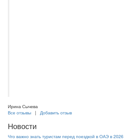
параметрам. В этом году решила
воспользоваться данной услугой
бронирования. Мне тут же перезвонила
сотрудница Маркеева Евгения,
обговорили все вопросы, и моя заявка
была отправлена на бронирование.
Бронь подтвердили сразу же. А за три
дня до вылета Евгения мне позвонила, и
прислала все документы на мою
электронную почту. Отдых прошёл
хорошо, мне всё понравилось. Спасибо
Самараинтур.
Ирина Сычева
Все отзывы
|
Добавить отзыв
Новости
Что важно знать туристам перед поездкой в ОАЭ в 2026