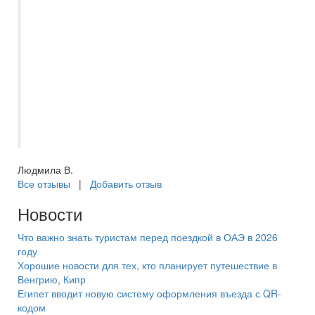
Дробовой Ирине- она профессионал в
своем деле. Все подбирет согласно
вашим пожеланиям. Документы
оформляют быстро. Ежегодно с этой
турфирмой провожу незабываемые
новогодние каникулы в разных странах
мира. Спасибо Ирине и процветание
Самараинтур!
Людмила В.
Все отзывы
|
Добавить отзыв
Новости
Что важно знать туристам перед поездкой в ОАЭ в 2026
году
Хорошие новости для тех, кто планирует путешествие в
Венгрию, Кипр
Египет вводит новую систему оформления въезда с QR-
кодом