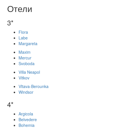
Отели
3*
Flora
Labe
Margareta
Maxim
Mercur
Svoboda
Villa Neapol
Vitkov
Vltava-Berounka
Windsor
4*
Argicola
Belvedere
Bohemia