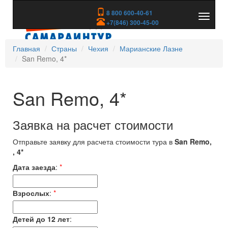
8 800 600-40-61
Показа
+7(846) 300-45-00
скрыть
меню
Главная
Страны
Чехия
Марианские Лазне
San Remo, 4*
San Remo, 4*
Заявка на расчет стоимости
Отправьте заявку для расчета стоимости тура в
San Remo,
, 4*
Дата заезда
:
*
Взрослых
:
*
Детей до 12 лет
: