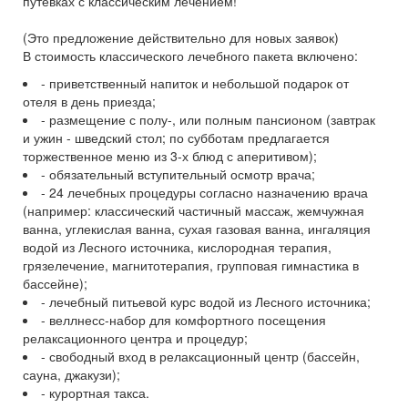
путевках с классическим лечением!
(Это предложение действительно для новых заявок)
В стоимость классического лечебного пакета включено:
- приветственный напиток и небольшой подарок от
отеля в день приезда;
- размещение с полу-, или полным пансионом (завтрак
и ужин - шведский стол; по субботам предлагается
торжественное меню из 3-х блюд с аперитивом);
- обязательный вступительный осмотр врача;
- 24 лечебных процедуры согласно назначению врача
(например: классический частичный массаж, жемчужная
ванна, углекислая ванна, сухая газовая ванна, ингаляция
водой из Лесного источника, кислородная терапия,
грязелечение, магнитотерапия, групповая гимнастика в
бассейне);
- лечебный питьевой курс водой из Лесного источника;
- веллнесс-набор для комфортного посещения
релаксационного центра и процедур;
- свободный вход в релаксационный центр (бассейн,
сауна, джакузи);
- курортная такса.